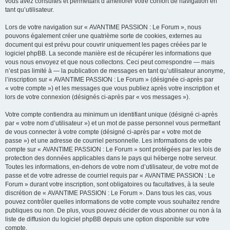
vous avez consultés et permettant d’améliorer votre confort de navigation en
tant qu’utilisateur.
Lors de votre navigation sur « AVANTIME PASSION : Le Forum », nous
pouvons également créer une quatrième sorte de cookies, externes au
document qui est prévu pour couvrir uniquement les pages créées par le
logiciel phpBB. La seconde manière est de récupérer les informations que
vous nous envoyez et que nous collectons. Ceci peut correspondre — mais
n’est pas limité à — la publication de messages en tant qu’utilisateur anonyme,
l’inscription sur « AVANTIME PASSION : Le Forum » (désignée ci-après par
« votre compte ») et les messages que vous publiez après votre inscription et
lors de votre connexion (désignés ci-après par « vos messages »).
Votre compte contiendra au minimum un identifiant unique (désigné ci-après
par « votre nom d’utilisateur ») et un mot de passe personnel vous permettant
de vous connecter à votre compte (désigné ci-après par « votre mot de
passe ») et une adresse de courriel personnelle. Les informations de votre
compte sur « AVANTIME PASSION : Le Forum » sont protégées par les lois de
protection des données applicables dans le pays qui héberge notre serveur.
Toutes les informations, en-dehors de votre nom d’utilisateur, de votre mot de
passe et de votre adresse de courriel requis par « AVANTIME PASSION : Le
Forum » durant votre inscription, sont obligatoires ou facultatives, à la seule
discrétion de « AVANTIME PASSION : Le Forum ». Dans tous les cas, vous
pouvez contrôler quelles informations de votre compte vous souhaitez rendre
publiques ou non. De plus, vous pouvez décider de vous abonner ou non à la
liste de diffusion du logiciel phpBB depuis une option disponible sur votre
compte.