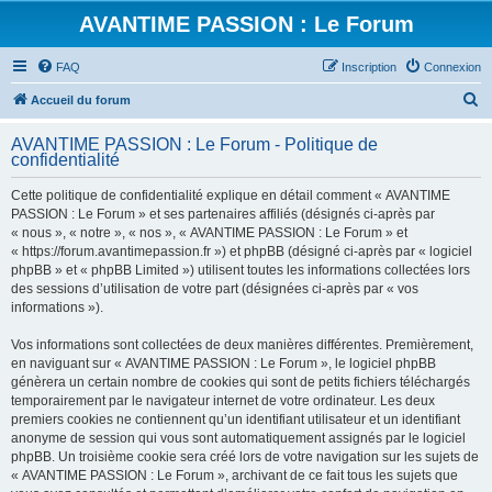
AVANTIME PASSION : Le Forum
FAQ
Inscription
Connexion
R
Accueil du forum
e
AVANTIME PASSION : Le Forum - Politique de
c
confidentialité
h
Cette politique de confidentialité explique en détail comment « AVANTIME
e
PASSION : Le Forum » et ses partenaires affiliés (désignés ci-après par
r
« nous », « notre », « nos », « AVANTIME PASSION : Le Forum » et
« https://forum.avantimepassion.fr ») et phpBB (désigné ci-après par « logiciel
c
phpBB » et « phpBB Limited ») utilisent toutes les informations collectées lors
h
des sessions d’utilisation de votre part (désignées ci-après par « vos
informations »).
e
r
Vos informations sont collectées de deux manières différentes. Premièrement,
en naviguant sur « AVANTIME PASSION : Le Forum », le logiciel phpBB
génèrera un certain nombre de cookies qui sont de petits fichiers téléchargés
temporairement par le navigateur internet de votre ordinateur. Les deux
premiers cookies ne contiennent qu’un identifiant utilisateur et un identifiant
anonyme de session qui vous sont automatiquement assignés par le logiciel
phpBB. Un troisième cookie sera créé lors de votre navigation sur les sujets de
« AVANTIME PASSION : Le Forum », archivant de ce fait tous les sujets que