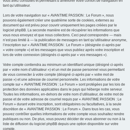
vous avez consultés et permettant d’améliorer votre confort de navigation en
tant qu’utilisateur.
Lors de votre navigation sur « AVANTIME PASSION : Le Forum », nous
pouvons également créer une quatrième sorte de cookies, externes au
document qui est prévu pour couvrir uniquement les pages créées par le
logiciel phpBB. La seconde manière est de récupérer les informations que
vous nous envoyez et que nous collectons. Ceci peut correspondre — mais
n’est pas limité à — la publication de messages en tant qu’utilisateur anonyme,
l’inscription sur « AVANTIME PASSION : Le Forum » (désignée ci-après par
« votre compte ») et les messages que vous publiez après votre inscription et
lors de votre connexion (désignés ci-après par « vos messages »).
Votre compte contiendra au minimum un identifiant unique (désigné ci-après
par « votre nom d’utilisateur ») et un mot de passe personnel vous permettant
de vous connecter à votre compte (désigné ci-après par « votre mot de
passe ») et une adresse de courriel personnelle. Les informations de votre
compte sur « AVANTIME PASSION : Le Forum » sont protégées par les lois de
protection des données applicables dans le pays qui héberge notre serveur.
Toutes les informations, en-dehors de votre nom d’utilisateur, de votre mot de
passe et de votre adresse de courriel requis par « AVANTIME PASSION : Le
Forum » durant votre inscription, sont obligatoires ou facultatives, à la seule
discrétion de « AVANTIME PASSION : Le Forum ». Dans tous les cas, vous
pouvez contrôler quelles informations de votre compte vous souhaitez rendre
publiques ou non. De plus, vous pouvez décider de vous abonner ou non à la
liste de diffusion du logiciel phpBB depuis une option disponible sur votre
compte.