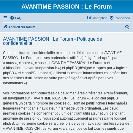
AVANTIME PASSION : Le Forum
FAQ
Inscription
Connexion
R
Accueil du forum
e
AVANTIME PASSION : Le Forum - Politique de
c
confidentialité
h
Cette politique de confidentialité explique en détail comment « AVANTIME
e
PASSION : Le Forum » et ses partenaires affiliés (désignés ci-après par
r
« nous », « notre », « nos », « AVANTIME PASSION : Le Forum » et
« https://forum.avantimepassion.fr ») et phpBB (désigné ci-après par « logiciel
c
phpBB » et « phpBB Limited ») utilisent toutes les informations collectées lors
h
des sessions d’utilisation de votre part (désignées ci-après par « vos
informations »).
e
r
Vos informations sont collectées de deux manières différentes. Premièrement,
en naviguant sur « AVANTIME PASSION : Le Forum », le logiciel phpBB
génèrera un certain nombre de cookies qui sont de petits fichiers téléchargés
temporairement par le navigateur internet de votre ordinateur. Les deux
premiers cookies ne contiennent qu’un identifiant utilisateur et un identifiant
anonyme de session qui vous sont automatiquement assignés par le logiciel
phpBB. Un troisième cookie sera créé lors de votre navigation sur les sujets de
« AVANTIME PASSION : Le Forum », archivant de ce fait tous les sujets que