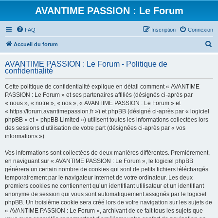
AVANTIME PASSION : Le Forum
FAQ
Inscription
Connexion
R
Accueil du forum
e
AVANTIME PASSION : Le Forum - Politique de
c
confidentialité
h
Cette politique de confidentialité explique en détail comment « AVANTIME
e
PASSION : Le Forum » et ses partenaires affiliés (désignés ci-après par
r
« nous », « notre », « nos », « AVANTIME PASSION : Le Forum » et
« https://forum.avantimepassion.fr ») et phpBB (désigné ci-après par « logiciel
c
phpBB » et « phpBB Limited ») utilisent toutes les informations collectées lors
h
des sessions d’utilisation de votre part (désignées ci-après par « vos
informations »).
e
r
Vos informations sont collectées de deux manières différentes. Premièrement,
en naviguant sur « AVANTIME PASSION : Le Forum », le logiciel phpBB
génèrera un certain nombre de cookies qui sont de petits fichiers téléchargés
temporairement par le navigateur internet de votre ordinateur. Les deux
premiers cookies ne contiennent qu’un identifiant utilisateur et un identifiant
anonyme de session qui vous sont automatiquement assignés par le logiciel
phpBB. Un troisième cookie sera créé lors de votre navigation sur les sujets de
« AVANTIME PASSION : Le Forum », archivant de ce fait tous les sujets que