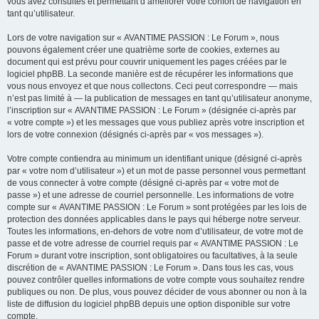
vous avez consultés et permettant d’améliorer votre confort de navigation en
tant qu’utilisateur.
Lors de votre navigation sur « AVANTIME PASSION : Le Forum », nous
pouvons également créer une quatrième sorte de cookies, externes au
document qui est prévu pour couvrir uniquement les pages créées par le
logiciel phpBB. La seconde manière est de récupérer les informations que
vous nous envoyez et que nous collectons. Ceci peut correspondre — mais
n’est pas limité à — la publication de messages en tant qu’utilisateur anonyme,
l’inscription sur « AVANTIME PASSION : Le Forum » (désignée ci-après par
« votre compte ») et les messages que vous publiez après votre inscription et
lors de votre connexion (désignés ci-après par « vos messages »).
Votre compte contiendra au minimum un identifiant unique (désigné ci-après
par « votre nom d’utilisateur ») et un mot de passe personnel vous permettant
de vous connecter à votre compte (désigné ci-après par « votre mot de
passe ») et une adresse de courriel personnelle. Les informations de votre
compte sur « AVANTIME PASSION : Le Forum » sont protégées par les lois de
protection des données applicables dans le pays qui héberge notre serveur.
Toutes les informations, en-dehors de votre nom d’utilisateur, de votre mot de
passe et de votre adresse de courriel requis par « AVANTIME PASSION : Le
Forum » durant votre inscription, sont obligatoires ou facultatives, à la seule
discrétion de « AVANTIME PASSION : Le Forum ». Dans tous les cas, vous
pouvez contrôler quelles informations de votre compte vous souhaitez rendre
publiques ou non. De plus, vous pouvez décider de vous abonner ou non à la
liste de diffusion du logiciel phpBB depuis une option disponible sur votre
compte.