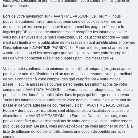
vous avez consultés et permettant d’améliorer votre confort de navigation en
tant qu’utilisateur.
Lors de votre navigation sur « AVANTIME PASSION : Le Forum », nous
pouvons également créer une quatrième sorte de cookies, externes au
document qui est prévu pour couvrir uniquement les pages créées par le
logiciel phpBB. La seconde manière est de récupérer les informations que
vous nous envoyez et que nous collectons. Ceci peut correspondre — mais
n’est pas limité à — la publication de messages en tant qu’utilisateur anonyme,
l’inscription sur « AVANTIME PASSION : Le Forum » (désignée ci-après par
« votre compte ») et les messages que vous publiez après votre inscription et
lors de votre connexion (désignés ci-après par « vos messages »).
Votre compte contiendra au minimum un identifiant unique (désigné ci-après
par « votre nom d’utilisateur ») et un mot de passe personnel vous permettant
de vous connecter à votre compte (désigné ci-après par « votre mot de
passe ») et une adresse de courriel personnelle. Les informations de votre
compte sur « AVANTIME PASSION : Le Forum » sont protégées par les lois de
protection des données applicables dans le pays qui héberge notre serveur.
Toutes les informations, en-dehors de votre nom d’utilisateur, de votre mot de
passe et de votre adresse de courriel requis par « AVANTIME PASSION : Le
Forum » durant votre inscription, sont obligatoires ou facultatives, à la seule
discrétion de « AVANTIME PASSION : Le Forum ». Dans tous les cas, vous
pouvez contrôler quelles informations de votre compte vous souhaitez rendre
publiques ou non. De plus, vous pouvez décider de vous abonner ou non à la
liste de diffusion du logiciel phpBB depuis une option disponible sur votre
compte.