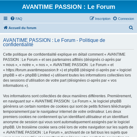
AVANTIME PASSION : Le Forum
FAQ
Inscription
Connexion
R
Accueil du forum
e
AVANTIME PASSION : Le Forum - Politique de
c
confidentialité
h
Cette politique de confidentialité explique en détail comment « AVANTIME
e
PASSION : Le Forum » et ses partenaires affiliés (désignés ci-après par
r
« nous », « notre », « nos », « AVANTIME PASSION : Le Forum » et
« https://forum.avantimepassion.fr ») et phpBB (désigné ci-après par « logiciel
c
phpBB » et « phpBB Limited ») utilisent toutes les informations collectées lors
h
des sessions d’utilisation de votre part (désignées ci-après par « vos
informations »).
e
r
Vos informations sont collectées de deux manières différentes. Premièrement,
en naviguant sur « AVANTIME PASSION : Le Forum », le logiciel phpBB
génèrera un certain nombre de cookies qui sont de petits fichiers téléchargés
temporairement par le navigateur internet de votre ordinateur. Les deux
premiers cookies ne contiennent qu’un identifiant utilisateur et un identifiant
anonyme de session qui vous sont automatiquement assignés par le logiciel
phpBB. Un troisième cookie sera créé lors de votre navigation sur les sujets de
« AVANTIME PASSION : Le Forum », archivant de ce fait tous les sujets que