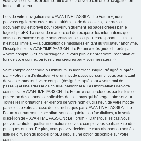
vous avez consultés et permettant d’améliorer votre confort de navigation en
tant qu’utilisateur.
Lors de votre navigation sur « AVANTIME PASSION : Le Forum », nous
pouvons également créer une quatrième sorte de cookies, externes au
document qui est prévu pour couvrir uniquement les pages créées par le
logiciel phpBB. La seconde manière est de récupérer les informations que
vous nous envoyez et que nous collectons. Ceci peut correspondre — mais
n’est pas limité à — la publication de messages en tant qu’utilisateur anonyme,
l’inscription sur « AVANTIME PASSION : Le Forum » (désignée ci-après par
« votre compte ») et les messages que vous publiez après votre inscription et
lors de votre connexion (désignés ci-après par « vos messages »).
Votre compte contiendra au minimum un identifiant unique (désigné ci-après
par « votre nom d’utilisateur ») et un mot de passe personnel vous permettant
de vous connecter à votre compte (désigné ci-après par « votre mot de
passe ») et une adresse de courriel personnelle. Les informations de votre
compte sur « AVANTIME PASSION : Le Forum » sont protégées par les lois de
protection des données applicables dans le pays qui héberge notre serveur.
Toutes les informations, en-dehors de votre nom d’utilisateur, de votre mot de
passe et de votre adresse de courriel requis par « AVANTIME PASSION : Le
Forum » durant votre inscription, sont obligatoires ou facultatives, à la seule
discrétion de « AVANTIME PASSION : Le Forum ». Dans tous les cas, vous
pouvez contrôler quelles informations de votre compte vous souhaitez rendre
publiques ou non. De plus, vous pouvez décider de vous abonner ou non à la
liste de diffusion du logiciel phpBB depuis une option disponible sur votre
compte.