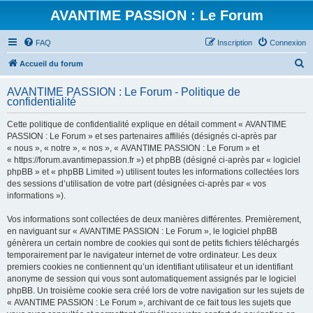
AVANTIME PASSION : Le Forum
FAQ
Inscription
Connexion
R
Accueil du forum
e
AVANTIME PASSION : Le Forum - Politique de
c
confidentialité
h
Cette politique de confidentialité explique en détail comment « AVANTIME
e
PASSION : Le Forum » et ses partenaires affiliés (désignés ci-après par
r
« nous », « notre », « nos », « AVANTIME PASSION : Le Forum » et
« https://forum.avantimepassion.fr ») et phpBB (désigné ci-après par « logiciel
c
phpBB » et « phpBB Limited ») utilisent toutes les informations collectées lors
h
des sessions d’utilisation de votre part (désignées ci-après par « vos
informations »).
e
r
Vos informations sont collectées de deux manières différentes. Premièrement,
en naviguant sur « AVANTIME PASSION : Le Forum », le logiciel phpBB
génèrera un certain nombre de cookies qui sont de petits fichiers téléchargés
temporairement par le navigateur internet de votre ordinateur. Les deux
premiers cookies ne contiennent qu’un identifiant utilisateur et un identifiant
anonyme de session qui vous sont automatiquement assignés par le logiciel
phpBB. Un troisième cookie sera créé lors de votre navigation sur les sujets de
« AVANTIME PASSION : Le Forum », archivant de ce fait tous les sujets que