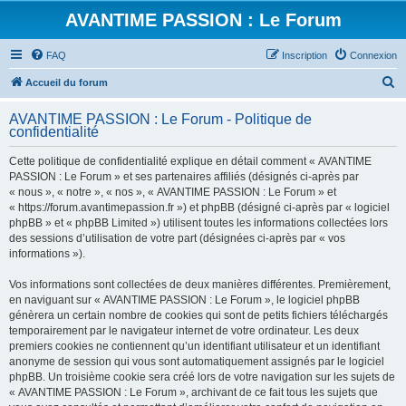
AVANTIME PASSION : Le Forum
FAQ
Inscription
Connexion
R
Accueil du forum
e
AVANTIME PASSION : Le Forum - Politique de
c
confidentialité
h
Cette politique de confidentialité explique en détail comment « AVANTIME
e
PASSION : Le Forum » et ses partenaires affiliés (désignés ci-après par
r
« nous », « notre », « nos », « AVANTIME PASSION : Le Forum » et
« https://forum.avantimepassion.fr ») et phpBB (désigné ci-après par « logiciel
c
phpBB » et « phpBB Limited ») utilisent toutes les informations collectées lors
h
des sessions d’utilisation de votre part (désignées ci-après par « vos
informations »).
e
r
Vos informations sont collectées de deux manières différentes. Premièrement,
en naviguant sur « AVANTIME PASSION : Le Forum », le logiciel phpBB
génèrera un certain nombre de cookies qui sont de petits fichiers téléchargés
temporairement par le navigateur internet de votre ordinateur. Les deux
premiers cookies ne contiennent qu’un identifiant utilisateur et un identifiant
anonyme de session qui vous sont automatiquement assignés par le logiciel
phpBB. Un troisième cookie sera créé lors de votre navigation sur les sujets de
« AVANTIME PASSION : Le Forum », archivant de ce fait tous les sujets que