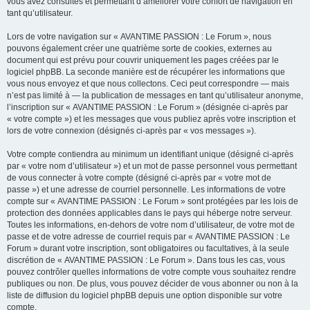
vous avez consultés et permettant d’améliorer votre confort de navigation en
tant qu’utilisateur.
Lors de votre navigation sur « AVANTIME PASSION : Le Forum », nous
pouvons également créer une quatrième sorte de cookies, externes au
document qui est prévu pour couvrir uniquement les pages créées par le
logiciel phpBB. La seconde manière est de récupérer les informations que
vous nous envoyez et que nous collectons. Ceci peut correspondre — mais
n’est pas limité à — la publication de messages en tant qu’utilisateur anonyme,
l’inscription sur « AVANTIME PASSION : Le Forum » (désignée ci-après par
« votre compte ») et les messages que vous publiez après votre inscription et
lors de votre connexion (désignés ci-après par « vos messages »).
Votre compte contiendra au minimum un identifiant unique (désigné ci-après
par « votre nom d’utilisateur ») et un mot de passe personnel vous permettant
de vous connecter à votre compte (désigné ci-après par « votre mot de
passe ») et une adresse de courriel personnelle. Les informations de votre
compte sur « AVANTIME PASSION : Le Forum » sont protégées par les lois de
protection des données applicables dans le pays qui héberge notre serveur.
Toutes les informations, en-dehors de votre nom d’utilisateur, de votre mot de
passe et de votre adresse de courriel requis par « AVANTIME PASSION : Le
Forum » durant votre inscription, sont obligatoires ou facultatives, à la seule
discrétion de « AVANTIME PASSION : Le Forum ». Dans tous les cas, vous
pouvez contrôler quelles informations de votre compte vous souhaitez rendre
publiques ou non. De plus, vous pouvez décider de vous abonner ou non à la
liste de diffusion du logiciel phpBB depuis une option disponible sur votre
compte.