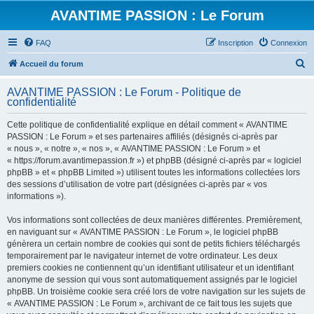
AVANTIME PASSION : Le Forum
FAQ
Inscription
Connexion
R
Accueil du forum
e
AVANTIME PASSION : Le Forum - Politique de
c
confidentialité
h
Cette politique de confidentialité explique en détail comment « AVANTIME
e
PASSION : Le Forum » et ses partenaires affiliés (désignés ci-après par
r
« nous », « notre », « nos », « AVANTIME PASSION : Le Forum » et
« https://forum.avantimepassion.fr ») et phpBB (désigné ci-après par « logiciel
c
phpBB » et « phpBB Limited ») utilisent toutes les informations collectées lors
h
des sessions d’utilisation de votre part (désignées ci-après par « vos
informations »).
e
r
Vos informations sont collectées de deux manières différentes. Premièrement,
en naviguant sur « AVANTIME PASSION : Le Forum », le logiciel phpBB
génèrera un certain nombre de cookies qui sont de petits fichiers téléchargés
temporairement par le navigateur internet de votre ordinateur. Les deux
premiers cookies ne contiennent qu’un identifiant utilisateur et un identifiant
anonyme de session qui vous sont automatiquement assignés par le logiciel
phpBB. Un troisième cookie sera créé lors de votre navigation sur les sujets de
« AVANTIME PASSION : Le Forum », archivant de ce fait tous les sujets que