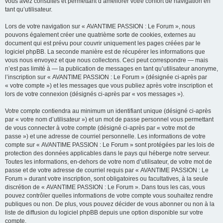
vous avez consultés et permettant d’améliorer votre confort de navigation en
tant qu’utilisateur.
Lors de votre navigation sur « AVANTIME PASSION : Le Forum », nous
pouvons également créer une quatrième sorte de cookies, externes au
document qui est prévu pour couvrir uniquement les pages créées par le
logiciel phpBB. La seconde manière est de récupérer les informations que
vous nous envoyez et que nous collectons. Ceci peut correspondre — mais
n’est pas limité à — la publication de messages en tant qu’utilisateur anonyme,
l’inscription sur « AVANTIME PASSION : Le Forum » (désignée ci-après par
« votre compte ») et les messages que vous publiez après votre inscription et
lors de votre connexion (désignés ci-après par « vos messages »).
Votre compte contiendra au minimum un identifiant unique (désigné ci-après
par « votre nom d’utilisateur ») et un mot de passe personnel vous permettant
de vous connecter à votre compte (désigné ci-après par « votre mot de
passe ») et une adresse de courriel personnelle. Les informations de votre
compte sur « AVANTIME PASSION : Le Forum » sont protégées par les lois de
protection des données applicables dans le pays qui héberge notre serveur.
Toutes les informations, en-dehors de votre nom d’utilisateur, de votre mot de
passe et de votre adresse de courriel requis par « AVANTIME PASSION : Le
Forum » durant votre inscription, sont obligatoires ou facultatives, à la seule
discrétion de « AVANTIME PASSION : Le Forum ». Dans tous les cas, vous
pouvez contrôler quelles informations de votre compte vous souhaitez rendre
publiques ou non. De plus, vous pouvez décider de vous abonner ou non à la
liste de diffusion du logiciel phpBB depuis une option disponible sur votre
compte.