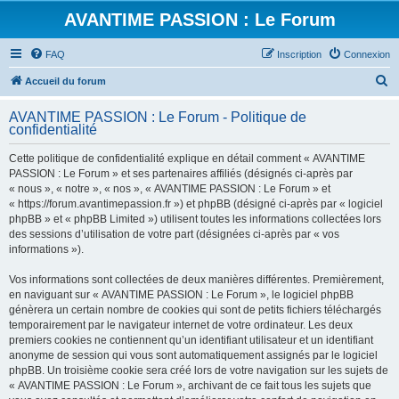
AVANTIME PASSION : Le Forum
FAQ
Inscription
Connexion
R
Accueil du forum
e
AVANTIME PASSION : Le Forum - Politique de
c
confidentialité
h
Cette politique de confidentialité explique en détail comment « AVANTIME
e
PASSION : Le Forum » et ses partenaires affiliés (désignés ci-après par
r
« nous », « notre », « nos », « AVANTIME PASSION : Le Forum » et
« https://forum.avantimepassion.fr ») et phpBB (désigné ci-après par « logiciel
c
phpBB » et « phpBB Limited ») utilisent toutes les informations collectées lors
h
des sessions d’utilisation de votre part (désignées ci-après par « vos
informations »).
e
r
Vos informations sont collectées de deux manières différentes. Premièrement,
en naviguant sur « AVANTIME PASSION : Le Forum », le logiciel phpBB
génèrera un certain nombre de cookies qui sont de petits fichiers téléchargés
temporairement par le navigateur internet de votre ordinateur. Les deux
premiers cookies ne contiennent qu’un identifiant utilisateur et un identifiant
anonyme de session qui vous sont automatiquement assignés par le logiciel
phpBB. Un troisième cookie sera créé lors de votre navigation sur les sujets de
« AVANTIME PASSION : Le Forum », archivant de ce fait tous les sujets que