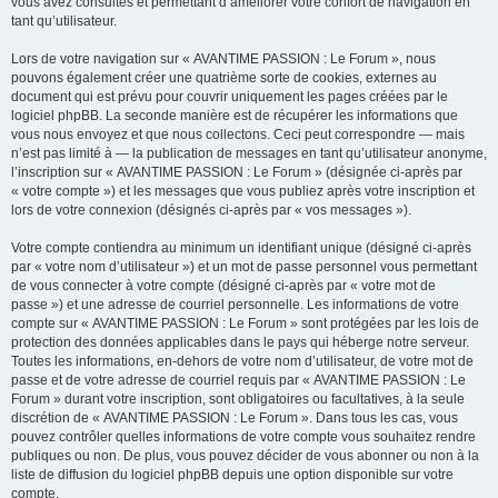
vous avez consultés et permettant d’améliorer votre confort de navigation en
tant qu’utilisateur.
Lors de votre navigation sur « AVANTIME PASSION : Le Forum », nous
pouvons également créer une quatrième sorte de cookies, externes au
document qui est prévu pour couvrir uniquement les pages créées par le
logiciel phpBB. La seconde manière est de récupérer les informations que
vous nous envoyez et que nous collectons. Ceci peut correspondre — mais
n’est pas limité à — la publication de messages en tant qu’utilisateur anonyme,
l’inscription sur « AVANTIME PASSION : Le Forum » (désignée ci-après par
« votre compte ») et les messages que vous publiez après votre inscription et
lors de votre connexion (désignés ci-après par « vos messages »).
Votre compte contiendra au minimum un identifiant unique (désigné ci-après
par « votre nom d’utilisateur ») et un mot de passe personnel vous permettant
de vous connecter à votre compte (désigné ci-après par « votre mot de
passe ») et une adresse de courriel personnelle. Les informations de votre
compte sur « AVANTIME PASSION : Le Forum » sont protégées par les lois de
protection des données applicables dans le pays qui héberge notre serveur.
Toutes les informations, en-dehors de votre nom d’utilisateur, de votre mot de
passe et de votre adresse de courriel requis par « AVANTIME PASSION : Le
Forum » durant votre inscription, sont obligatoires ou facultatives, à la seule
discrétion de « AVANTIME PASSION : Le Forum ». Dans tous les cas, vous
pouvez contrôler quelles informations de votre compte vous souhaitez rendre
publiques ou non. De plus, vous pouvez décider de vous abonner ou non à la
liste de diffusion du logiciel phpBB depuis une option disponible sur votre
compte.