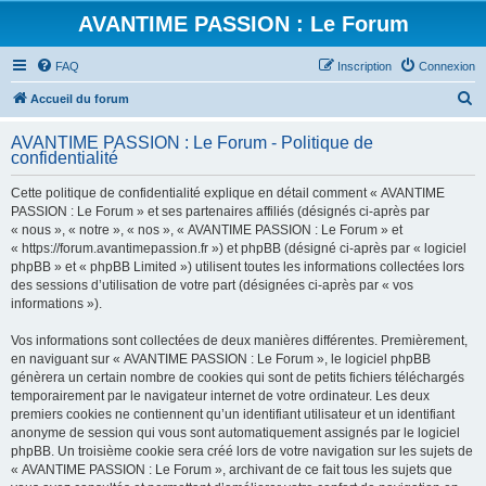
AVANTIME PASSION : Le Forum
FAQ
Inscription
Connexion
R
Accueil du forum
e
AVANTIME PASSION : Le Forum - Politique de
c
confidentialité
h
Cette politique de confidentialité explique en détail comment « AVANTIME
e
PASSION : Le Forum » et ses partenaires affiliés (désignés ci-après par
r
« nous », « notre », « nos », « AVANTIME PASSION : Le Forum » et
« https://forum.avantimepassion.fr ») et phpBB (désigné ci-après par « logiciel
c
phpBB » et « phpBB Limited ») utilisent toutes les informations collectées lors
h
des sessions d’utilisation de votre part (désignées ci-après par « vos
informations »).
e
r
Vos informations sont collectées de deux manières différentes. Premièrement,
en naviguant sur « AVANTIME PASSION : Le Forum », le logiciel phpBB
génèrera un certain nombre de cookies qui sont de petits fichiers téléchargés
temporairement par le navigateur internet de votre ordinateur. Les deux
premiers cookies ne contiennent qu’un identifiant utilisateur et un identifiant
anonyme de session qui vous sont automatiquement assignés par le logiciel
phpBB. Un troisième cookie sera créé lors de votre navigation sur les sujets de
« AVANTIME PASSION : Le Forum », archivant de ce fait tous les sujets que