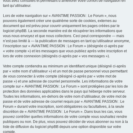
vous avez consultés et permettant d’améliorer votre confort de navigation en
tant qu’utilisateur.
Lors de votre navigation sur « AVANTIME PASSION : Le Forum », nous
pouvons également créer une quatrième sorte de cookies, externes au
document qui est prévu pour couvrir uniquement les pages créées par le
logiciel phpBB. La seconde manière est de récupérer les informations que
vous nous envoyez et que nous collectons. Ceci peut correspondre — mais
n’est pas limité à — la publication de messages en tant qu’utilisateur anonyme,
l’inscription sur « AVANTIME PASSION : Le Forum » (désignée ci-après par
« votre compte ») et les messages que vous publiez après votre inscription et
lors de votre connexion (désignés ci-après par « vos messages »).
Votre compte contiendra au minimum un identifiant unique (désigné ci-après
par « votre nom d’utilisateur ») et un mot de passe personnel vous permettant
de vous connecter à votre compte (désigné ci-après par « votre mot de
passe ») et une adresse de courriel personnelle. Les informations de votre
compte sur « AVANTIME PASSION : Le Forum » sont protégées par les lois de
protection des données applicables dans le pays qui héberge notre serveur.
Toutes les informations, en-dehors de votre nom d’utilisateur, de votre mot de
passe et de votre adresse de courriel requis par « AVANTIME PASSION : Le
Forum » durant votre inscription, sont obligatoires ou facultatives, à la seule
discrétion de « AVANTIME PASSION : Le Forum ». Dans tous les cas, vous
pouvez contrôler quelles informations de votre compte vous souhaitez rendre
publiques ou non. De plus, vous pouvez décider de vous abonner ou non à la
liste de diffusion du logiciel phpBB depuis une option disponible sur votre
compte.