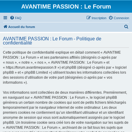
AVANTIME PASSION : Le Forum
FAQ
Inscription
Connexion
R
Accueil du forum
e
AVANTIME PASSION : Le Forum - Politique de
c
confidentialité
h
Cette politique de confidentialité explique en détail comment « AVANTIME
e
PASSION : Le Forum » et ses partenaires affiliés (désignés ci-après par
r
« nous », « notre », « nos », « AVANTIME PASSION : Le Forum » et
« https://forum.avantimepassion.fr ») et phpBB (désigné ci-après par « logiciel
c
phpBB » et « phpBB Limited ») utilisent toutes les informations collectées lors
h
des sessions d’utilisation de votre part (désignées ci-après par « vos
informations »).
e
r
Vos informations sont collectées de deux manières différentes. Premièrement,
en naviguant sur « AVANTIME PASSION : Le Forum », le logiciel phpBB
génèrera un certain nombre de cookies qui sont de petits fichiers téléchargés
temporairement par le navigateur internet de votre ordinateur. Les deux
premiers cookies ne contiennent qu’un identifiant utilisateur et un identifiant
anonyme de session qui vous sont automatiquement assignés par le logiciel
phpBB. Un troisième cookie sera créé lors de votre navigation sur les sujets de
« AVANTIME PASSION : Le Forum », archivant de ce fait tous les sujets que