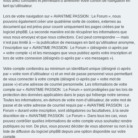
vous avez consultés et permettant d’améliorer votre confort de navigation en
tant qu’utilisateur.
Lors de votre navigation sur « AVANTIME PASSION : Le Forum », nous
pouvons également créer une quatrième sorte de cookies, externes au
document qui est prévu pour couvrir uniquement les pages créées par le
logiciel phpBB. La seconde manière est de récupérer les informations que
vous nous envoyez et que nous collectons. Ceci peut correspondre — mais
n’est pas limité à — la publication de messages en tant qu’utilisateur anonyme,
l’inscription sur « AVANTIME PASSION : Le Forum » (désignée ci-après par
« votre compte ») et les messages que vous publiez après votre inscription et
lors de votre connexion (désignés ci-après par « vos messages »).
Votre compte contiendra au minimum un identifiant unique (désigné ci-après
par « votre nom d’utilisateur ») et un mot de passe personnel vous permettant
de vous connecter à votre compte (désigné ci-après par « votre mot de
passe ») et une adresse de courriel personnelle. Les informations de votre
compte sur « AVANTIME PASSION : Le Forum » sont protégées par les lois de
protection des données applicables dans le pays qui héberge notre serveur.
Toutes les informations, en-dehors de votre nom d’utilisateur, de votre mot de
passe et de votre adresse de courriel requis par « AVANTIME PASSION : Le
Forum » durant votre inscription, sont obligatoires ou facultatives, à la seule
discrétion de « AVANTIME PASSION : Le Forum ». Dans tous les cas, vous
pouvez contrôler quelles informations de votre compte vous souhaitez rendre
publiques ou non. De plus, vous pouvez décider de vous abonner ou non à la
liste de diffusion du logiciel phpBB depuis une option disponible sur votre
compte.