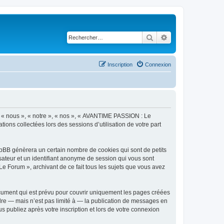
Rechercher
Recherche avancé
Inscription
Connexion
r « nous », « notre », « nos », « AVANTIME PASSION : Le
tions collectées lors des sessions d’utilisation de votre part
pBB génèrera un certain nombre de cookies qui sont de petits
isateur et un identifiant anonyme de session qui vous sont
e Forum », archivant de ce fait tous les sujets que vous avez
ument qui est prévu pour couvrir uniquement les pages créées
dre — mais n’est pas limité à — la publication de messages en
 publiez après votre inscription et lors de votre connexion