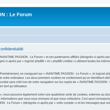
N : Le Forum
nfidentialité
« AVANTIME PASSION : Le Forum » et ses partenaires affiliés (désignés ci-après pa
né ci-après par « logiciel phpBB » et « phpBB Limited ») utilisent toutes les informa
. Premièrement, en naviguant sur « AVANTIME PASSION : Le Forum », le logiciel ph
de votre ordinateur. Les deux premiers cookies ne contiennent qu’un identifiant util
ookie sera créé lors de votre navigation sur les sujets de « AVANTIME PASSION : L
n tant qu’utilisateur.
», nous pouvons également créer une quatrième sorte de cookies, externes au doc
s informations que vous nous envoyez et que nous collectons. Ceci peut correspon
ION : Le Forum » (désignée ci-après par « votre compte ») et les messages que vous