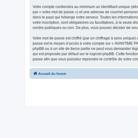
Votre compte contiendra au minimum un identifiant unique (dés
par « votre mot de passe ») et une adresse de courriel person
dans le pays qui héberge notre serveur. Toutes les information
votre inscription, sont obligatoires ou facultatives, à la seu
rendre publiques ou non. De plus, vous pouvez décider de vous 
Votre mot de passe est chiffré (par un chiffrage à sens unique) 
passe est le moyen d’accès à votre compte sur « AVANTIME PA
phpBB ou à un site de tierce partie ne peut vous demander légi
qui est proposée par défaut sur le logiciel phpBB. Cette foncti
passe afin que vous puissiez reprendre le contrôle de votre co
Accueil du forum