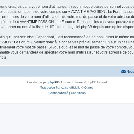
igné ci-après par « votre nom d’utilisateur ») et un mot de passe personnel vous p
nelle. Les informations de votre compte sur « AVANTIME PASSION : Le Forum » sont
s, en-dehors de votre nom d’utilisateur, de votre mot de passe et de votre adress
le discrétion de « AVANTIME PASSION : Le Forum ». Dans tous les cas, vous pouvez co
abonner ou non à la liste de diffusion du logiciel phpBB depuis une option dispon
afin qu’il soit sécurisé. Cependant, il est recommandé de ne pas utiliser le même mot
SSION : Le Forum », veillez donc à le conservez précieusement. En aucun cas un
timement votre mot de passe. Si vous oubliez le mot de passe de votre compte, vous
onnalité vous demandera de spécifier votre nom d’utilisateur et votre adresse de co
mpte.
Nous
Développé par
phpBB
® Forum Software © phpBB Limited
Traduction française officielle
©
Qiaeru
Confidentialité
|
Conditions