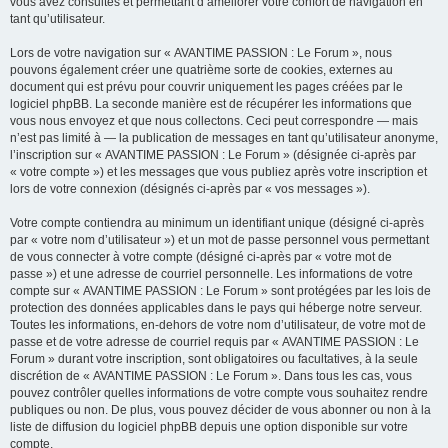
vous avez consultés et permettant d’améliorer votre confort de navigation en
tant qu’utilisateur.
Lors de votre navigation sur « AVANTIME PASSION : Le Forum », nous
pouvons également créer une quatrième sorte de cookies, externes au
document qui est prévu pour couvrir uniquement les pages créées par le
logiciel phpBB. La seconde manière est de récupérer les informations que
vous nous envoyez et que nous collectons. Ceci peut correspondre — mais
n’est pas limité à — la publication de messages en tant qu’utilisateur anonyme,
l’inscription sur « AVANTIME PASSION : Le Forum » (désignée ci-après par
« votre compte ») et les messages que vous publiez après votre inscription et
lors de votre connexion (désignés ci-après par « vos messages »).
Votre compte contiendra au minimum un identifiant unique (désigné ci-après
par « votre nom d’utilisateur ») et un mot de passe personnel vous permettant
de vous connecter à votre compte (désigné ci-après par « votre mot de
passe ») et une adresse de courriel personnelle. Les informations de votre
compte sur « AVANTIME PASSION : Le Forum » sont protégées par les lois de
protection des données applicables dans le pays qui héberge notre serveur.
Toutes les informations, en-dehors de votre nom d’utilisateur, de votre mot de
passe et de votre adresse de courriel requis par « AVANTIME PASSION : Le
Forum » durant votre inscription, sont obligatoires ou facultatives, à la seule
discrétion de « AVANTIME PASSION : Le Forum ». Dans tous les cas, vous
pouvez contrôler quelles informations de votre compte vous souhaitez rendre
publiques ou non. De plus, vous pouvez décider de vous abonner ou non à la
liste de diffusion du logiciel phpBB depuis une option disponible sur votre
compte.