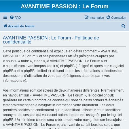
AVANTIME PASSION : Le Forum
FAQ
Inscription
Connexion
R
Accueil du forum
e
AVANTIME PASSION : Le Forum - Politique de
c
confidentialité
h
Cette politique de confidentialité explique en détail comment « AVANTIME
e
PASSION : Le Forum » et ses partenaires affiliés (désignés ci-après par
r
« nous », « notre », « nos », « AVANTIME PASSION : Le Forum » et
« https://forum.avantimepassion.fr ») et phpBB (désigné ci-après par « logiciel
c
phpBB » et « phpBB Limited ») utilisent toutes les informations collectées lors
h
des sessions d’utilisation de votre part (désignées ci-après par « vos
informations »).
e
r
Vos informations sont collectées de deux manières différentes. Premièrement,
en naviguant sur « AVANTIME PASSION : Le Forum », le logiciel phpBB
génèrera un certain nombre de cookies qui sont de petits fichiers téléchargés
temporairement par le navigateur internet de votre ordinateur. Les deux
premiers cookies ne contiennent qu’un identifiant utilisateur et un identifiant
anonyme de session qui vous sont automatiquement assignés par le logiciel
phpBB. Un troisième cookie sera créé lors de votre navigation sur les sujets de
« AVANTIME PASSION : Le Forum », archivant de ce fait tous les sujets que