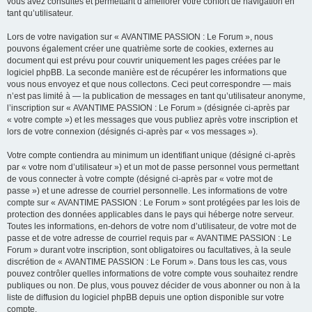
vous avez consultés et permettant d’améliorer votre confort de navigation en
tant qu’utilisateur.
Lors de votre navigation sur « AVANTIME PASSION : Le Forum », nous
pouvons également créer une quatrième sorte de cookies, externes au
document qui est prévu pour couvrir uniquement les pages créées par le
logiciel phpBB. La seconde manière est de récupérer les informations que
vous nous envoyez et que nous collectons. Ceci peut correspondre — mais
n’est pas limité à — la publication de messages en tant qu’utilisateur anonyme,
l’inscription sur « AVANTIME PASSION : Le Forum » (désignée ci-après par
« votre compte ») et les messages que vous publiez après votre inscription et
lors de votre connexion (désignés ci-après par « vos messages »).
Votre compte contiendra au minimum un identifiant unique (désigné ci-après
par « votre nom d’utilisateur ») et un mot de passe personnel vous permettant
de vous connecter à votre compte (désigné ci-après par « votre mot de
passe ») et une adresse de courriel personnelle. Les informations de votre
compte sur « AVANTIME PASSION : Le Forum » sont protégées par les lois de
protection des données applicables dans le pays qui héberge notre serveur.
Toutes les informations, en-dehors de votre nom d’utilisateur, de votre mot de
passe et de votre adresse de courriel requis par « AVANTIME PASSION : Le
Forum » durant votre inscription, sont obligatoires ou facultatives, à la seule
discrétion de « AVANTIME PASSION : Le Forum ». Dans tous les cas, vous
pouvez contrôler quelles informations de votre compte vous souhaitez rendre
publiques ou non. De plus, vous pouvez décider de vous abonner ou non à la
liste de diffusion du logiciel phpBB depuis une option disponible sur votre
compte.