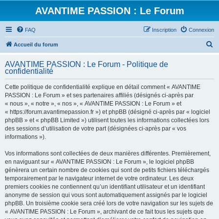
AVANTIME PASSION : Le Forum
FAQ
Inscription
Connexion
R
Accueil du forum
e
AVANTIME PASSION : Le Forum - Politique de
c
confidentialité
h
Cette politique de confidentialité explique en détail comment « AVANTIME
e
PASSION : Le Forum » et ses partenaires affiliés (désignés ci-après par
r
« nous », « notre », « nos », « AVANTIME PASSION : Le Forum » et
« https://forum.avantimepassion.fr ») et phpBB (désigné ci-après par « logiciel
c
phpBB » et « phpBB Limited ») utilisent toutes les informations collectées lors
h
des sessions d’utilisation de votre part (désignées ci-après par « vos
informations »).
e
r
Vos informations sont collectées de deux manières différentes. Premièrement,
en naviguant sur « AVANTIME PASSION : Le Forum », le logiciel phpBB
génèrera un certain nombre de cookies qui sont de petits fichiers téléchargés
temporairement par le navigateur internet de votre ordinateur. Les deux
premiers cookies ne contiennent qu’un identifiant utilisateur et un identifiant
anonyme de session qui vous sont automatiquement assignés par le logiciel
phpBB. Un troisième cookie sera créé lors de votre navigation sur les sujets de
« AVANTIME PASSION : Le Forum », archivant de ce fait tous les sujets que