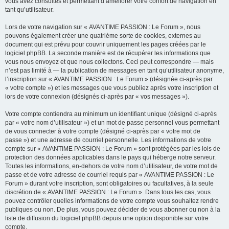
vous avez consultés et permettant d’améliorer votre confort de navigation en
tant qu’utilisateur.
Lors de votre navigation sur « AVANTIME PASSION : Le Forum », nous
pouvons également créer une quatrième sorte de cookies, externes au
document qui est prévu pour couvrir uniquement les pages créées par le
logiciel phpBB. La seconde manière est de récupérer les informations que
vous nous envoyez et que nous collectons. Ceci peut correspondre — mais
n’est pas limité à — la publication de messages en tant qu’utilisateur anonyme,
l’inscription sur « AVANTIME PASSION : Le Forum » (désignée ci-après par
« votre compte ») et les messages que vous publiez après votre inscription et
lors de votre connexion (désignés ci-après par « vos messages »).
Votre compte contiendra au minimum un identifiant unique (désigné ci-après
par « votre nom d’utilisateur ») et un mot de passe personnel vous permettant
de vous connecter à votre compte (désigné ci-après par « votre mot de
passe ») et une adresse de courriel personnelle. Les informations de votre
compte sur « AVANTIME PASSION : Le Forum » sont protégées par les lois de
protection des données applicables dans le pays qui héberge notre serveur.
Toutes les informations, en-dehors de votre nom d’utilisateur, de votre mot de
passe et de votre adresse de courriel requis par « AVANTIME PASSION : Le
Forum » durant votre inscription, sont obligatoires ou facultatives, à la seule
discrétion de « AVANTIME PASSION : Le Forum ». Dans tous les cas, vous
pouvez contrôler quelles informations de votre compte vous souhaitez rendre
publiques ou non. De plus, vous pouvez décider de vous abonner ou non à la
liste de diffusion du logiciel phpBB depuis une option disponible sur votre
compte.