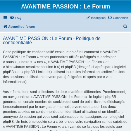
AVANTIME PASSION : Le Forum
FAQ
Inscription
Connexion
R
Accueil du forum
e
AVANTIME PASSION : Le Forum - Politique de
c
confidentialité
h
Cette politique de confidentialité explique en détail comment « AVANTIME
e
PASSION : Le Forum » et ses partenaires affiliés (désignés ci-après par
r
« nous », « notre », « nos », « AVANTIME PASSION : Le Forum » et
« https://forum.avantimepassion.fr ») et phpBB (désigné ci-après par « logiciel
c
phpBB » et « phpBB Limited ») utilisent toutes les informations collectées lors
h
des sessions d’utilisation de votre part (désignées ci-après par « vos
informations »).
e
r
Vos informations sont collectées de deux manières différentes. Premièrement,
en naviguant sur « AVANTIME PASSION : Le Forum », le logiciel phpBB
génèrera un certain nombre de cookies qui sont de petits fichiers téléchargés
temporairement par le navigateur internet de votre ordinateur. Les deux
premiers cookies ne contiennent qu’un identifiant utilisateur et un identifiant
anonyme de session qui vous sont automatiquement assignés par le logiciel
phpBB. Un troisième cookie sera créé lors de votre navigation sur les sujets de
« AVANTIME PASSION : Le Forum », archivant de ce fait tous les sujets que