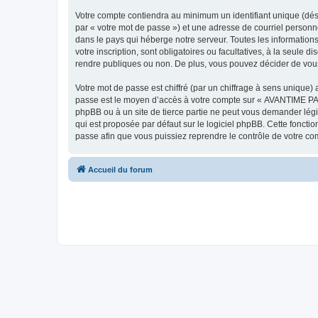
Votre compte contiendra au minimum un identifiant unique (dés
par « votre mot de passe ») et une adresse de courriel person
dans le pays qui héberge notre serveur. Toutes les information
votre inscription, sont obligatoires ou facultatives, à la seu
rendre publiques ou non. De plus, vous pouvez décider de vous 
Votre mot de passe est chiffré (par un chiffrage à sens unique) 
passe est le moyen d’accès à votre compte sur « AVANTIME PA
phpBB ou à un site de tierce partie ne peut vous demander légi
qui est proposée par défaut sur le logiciel phpBB. Cette foncti
passe afin que vous puissiez reprendre le contrôle de votre co
Accueil du forum