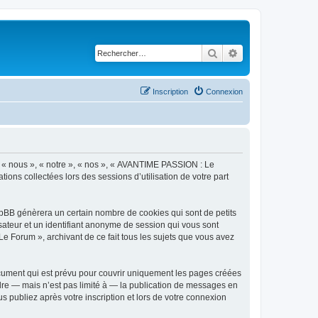
Rechercher
Recherche avancé
Inscription
Connexion
r « nous », « notre », « nos », « AVANTIME PASSION : Le
tions collectées lors des sessions d’utilisation de votre part
pBB génèrera un certain nombre de cookies qui sont de petits
isateur et un identifiant anonyme de session qui vous sont
e Forum », archivant de ce fait tous les sujets que vous avez
ument qui est prévu pour couvrir uniquement les pages créées
dre — mais n’est pas limité à — la publication de messages en
 publiez après votre inscription et lors de votre connexion