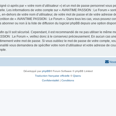
igné ci-après par « votre nom d’utilisateur ») et un mot de passe personnel vous p
nelle. Les informations de votre compte sur « AVANTIME PASSION : Le Forum » sont
s, en-dehors de votre nom d’utilisateur, de votre mot de passe et de votre adress
le discrétion de « AVANTIME PASSION : Le Forum ». Dans tous les cas, vous pouvez co
abonner ou non à la liste de diffusion du logiciel phpBB depuis une option dispon
afin qu’il soit sécurisé. Cependant, il est recommandé de ne pas utiliser le même mot
SSION : Le Forum », veillez donc à le conservez précieusement. En aucun cas un
timement votre mot de passe. Si vous oubliez le mot de passe de votre compte, vous
onnalité vous demandera de spécifier votre nom d’utilisateur et votre adresse de co
mpte.
Nous
Développé par
phpBB
® Forum Software © phpBB Limited
Traduction française officielle
©
Qiaeru
Confidentialité
|
Conditions