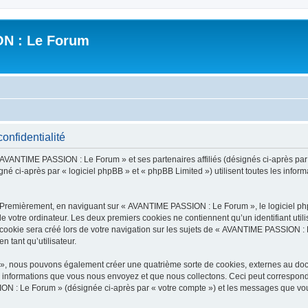
N : Le Forum
nfidentialité
« AVANTIME PASSION : Le Forum » et ses partenaires affiliés (désignés ci-après pa
né ci-après par « logiciel phpBB » et « phpBB Limited ») utilisent toutes les informa
. Premièrement, en naviguant sur « AVANTIME PASSION : Le Forum », le logiciel ph
de votre ordinateur. Les deux premiers cookies ne contiennent qu’un identifiant util
ookie sera créé lors de votre navigation sur les sujets de « AVANTIME PASSION : L
n tant qu’utilisateur.
», nous pouvons également créer une quatrième sorte de cookies, externes au doc
s informations que vous nous envoyez et que nous collectons. Ceci peut correspon
ION : Le Forum » (désignée ci-après par « votre compte ») et les messages que vous