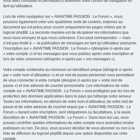
vous avez consultés et permettant d’améliorer votre confort de navigation en
tant qu’utilisateur.
Lors de votre navigation sur « AVANTIME PASSION : Le Forum », nous
pouvons également créer une quatrième sorte de cookies, externes au
document qui est prévu pour couvrir uniquement les pages créées par le
logiciel phpBB. La seconde manière est de récupérer les informations que
vous nous envoyez et que nous collectons. Ceci peut correspondre — mais
n’est pas limité à — la publication de messages en tant qu’utilisateur anonyme,
l’inscription sur « AVANTIME PASSION : Le Forum » (désignée ci-après par
« votre compte ») et les messages que vous publiez après votre inscription et
lors de votre connexion (désignés ci-après par « vos messages »).
Votre compte contiendra au minimum un identifiant unique (désigné ci-après
par « votre nom d’utilisateur ») et un mot de passe personnel vous permettant
de vous connecter à votre compte (désigné ci-après par « votre mot de
passe ») et une adresse de courriel personnelle. Les informations de votre
compte sur « AVANTIME PASSION : Le Forum » sont protégées par les lois de
protection des données applicables dans le pays qui héberge notre serveur.
Toutes les informations, en-dehors de votre nom d’utilisateur, de votre mot de
passe et de votre adresse de courriel requis par « AVANTIME PASSION : Le
Forum » durant votre inscription, sont obligatoires ou facultatives, à la seule
discrétion de « AVANTIME PASSION : Le Forum ». Dans tous les cas, vous
pouvez contrôler quelles informations de votre compte vous souhaitez rendre
publiques ou non. De plus, vous pouvez décider de vous abonner ou non à la
liste de diffusion du logiciel phpBB depuis une option disponible sur votre
compte.