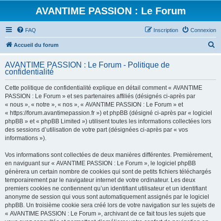
AVANTIME PASSION : Le Forum
FAQ
Inscription
Connexion
R
Accueil du forum
e
AVANTIME PASSION : Le Forum - Politique de
c
confidentialité
h
Cette politique de confidentialité explique en détail comment « AVANTIME
e
PASSION : Le Forum » et ses partenaires affiliés (désignés ci-après par
r
« nous », « notre », « nos », « AVANTIME PASSION : Le Forum » et
« https://forum.avantimepassion.fr ») et phpBB (désigné ci-après par « logiciel
c
phpBB » et « phpBB Limited ») utilisent toutes les informations collectées lors
h
des sessions d’utilisation de votre part (désignées ci-après par « vos
informations »).
e
r
Vos informations sont collectées de deux manières différentes. Premièrement,
en naviguant sur « AVANTIME PASSION : Le Forum », le logiciel phpBB
génèrera un certain nombre de cookies qui sont de petits fichiers téléchargés
temporairement par le navigateur internet de votre ordinateur. Les deux
premiers cookies ne contiennent qu’un identifiant utilisateur et un identifiant
anonyme de session qui vous sont automatiquement assignés par le logiciel
phpBB. Un troisième cookie sera créé lors de votre navigation sur les sujets de
« AVANTIME PASSION : Le Forum », archivant de ce fait tous les sujets que