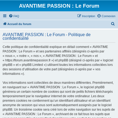
AVANTIME PASSION : Le Forum
FAQ
Inscription
Connexion
R
Accueil du forum
e
AVANTIME PASSION : Le Forum - Politique de
c
confidentialité
h
Cette politique de confidentialité explique en détail comment « AVANTIME
e
PASSION : Le Forum » et ses partenaires affiliés (désignés ci-après par
r
« nous », « notre », « nos », « AVANTIME PASSION : Le Forum » et
« https://forum.avantimepassion.fr ») et phpBB (désigné ci-après par « logiciel
c
phpBB » et « phpBB Limited ») utilisent toutes les informations collectées lors
h
des sessions d’utilisation de votre part (désignées ci-après par « vos
informations »).
e
r
Vos informations sont collectées de deux manières différentes. Premièrement,
en naviguant sur « AVANTIME PASSION : Le Forum », le logiciel phpBB
génèrera un certain nombre de cookies qui sont de petits fichiers téléchargés
temporairement par le navigateur internet de votre ordinateur. Les deux
premiers cookies ne contiennent qu’un identifiant utilisateur et un identifiant
anonyme de session qui vous sont automatiquement assignés par le logiciel
phpBB. Un troisième cookie sera créé lors de votre navigation sur les sujets de
« AVANTIME PASSION : Le Forum », archivant de ce fait tous les sujets que