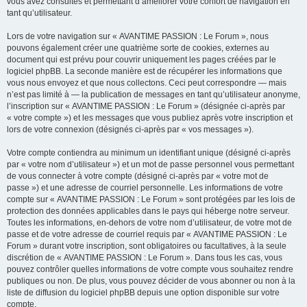
vous avez consultés et permettant d’améliorer votre confort de navigation en
tant qu’utilisateur.
Lors de votre navigation sur « AVANTIME PASSION : Le Forum », nous
pouvons également créer une quatrième sorte de cookies, externes au
document qui est prévu pour couvrir uniquement les pages créées par le
logiciel phpBB. La seconde manière est de récupérer les informations que
vous nous envoyez et que nous collectons. Ceci peut correspondre — mais
n’est pas limité à — la publication de messages en tant qu’utilisateur anonyme,
l’inscription sur « AVANTIME PASSION : Le Forum » (désignée ci-après par
« votre compte ») et les messages que vous publiez après votre inscription et
lors de votre connexion (désignés ci-après par « vos messages »).
Votre compte contiendra au minimum un identifiant unique (désigné ci-après
par « votre nom d’utilisateur ») et un mot de passe personnel vous permettant
de vous connecter à votre compte (désigné ci-après par « votre mot de
passe ») et une adresse de courriel personnelle. Les informations de votre
compte sur « AVANTIME PASSION : Le Forum » sont protégées par les lois de
protection des données applicables dans le pays qui héberge notre serveur.
Toutes les informations, en-dehors de votre nom d’utilisateur, de votre mot de
passe et de votre adresse de courriel requis par « AVANTIME PASSION : Le
Forum » durant votre inscription, sont obligatoires ou facultatives, à la seule
discrétion de « AVANTIME PASSION : Le Forum ». Dans tous les cas, vous
pouvez contrôler quelles informations de votre compte vous souhaitez rendre
publiques ou non. De plus, vous pouvez décider de vous abonner ou non à la
liste de diffusion du logiciel phpBB depuis une option disponible sur votre
compte.