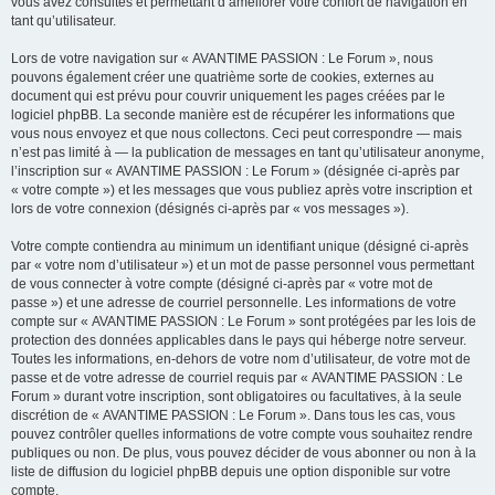
vous avez consultés et permettant d’améliorer votre confort de navigation en
tant qu’utilisateur.
Lors de votre navigation sur « AVANTIME PASSION : Le Forum », nous
pouvons également créer une quatrième sorte de cookies, externes au
document qui est prévu pour couvrir uniquement les pages créées par le
logiciel phpBB. La seconde manière est de récupérer les informations que
vous nous envoyez et que nous collectons. Ceci peut correspondre — mais
n’est pas limité à — la publication de messages en tant qu’utilisateur anonyme,
l’inscription sur « AVANTIME PASSION : Le Forum » (désignée ci-après par
« votre compte ») et les messages que vous publiez après votre inscription et
lors de votre connexion (désignés ci-après par « vos messages »).
Votre compte contiendra au minimum un identifiant unique (désigné ci-après
par « votre nom d’utilisateur ») et un mot de passe personnel vous permettant
de vous connecter à votre compte (désigné ci-après par « votre mot de
passe ») et une adresse de courriel personnelle. Les informations de votre
compte sur « AVANTIME PASSION : Le Forum » sont protégées par les lois de
protection des données applicables dans le pays qui héberge notre serveur.
Toutes les informations, en-dehors de votre nom d’utilisateur, de votre mot de
passe et de votre adresse de courriel requis par « AVANTIME PASSION : Le
Forum » durant votre inscription, sont obligatoires ou facultatives, à la seule
discrétion de « AVANTIME PASSION : Le Forum ». Dans tous les cas, vous
pouvez contrôler quelles informations de votre compte vous souhaitez rendre
publiques ou non. De plus, vous pouvez décider de vous abonner ou non à la
liste de diffusion du logiciel phpBB depuis une option disponible sur votre
compte.