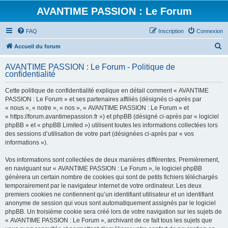
AVANTIME PASSION : Le Forum
FAQ
Inscription
Connexion
R
Accueil du forum
e
AVANTIME PASSION : Le Forum - Politique de
c
confidentialité
h
Cette politique de confidentialité explique en détail comment « AVANTIME
e
PASSION : Le Forum » et ses partenaires affiliés (désignés ci-après par
r
« nous », « notre », « nos », « AVANTIME PASSION : Le Forum » et
« https://forum.avantimepassion.fr ») et phpBB (désigné ci-après par « logiciel
c
phpBB » et « phpBB Limited ») utilisent toutes les informations collectées lors
h
des sessions d’utilisation de votre part (désignées ci-après par « vos
informations »).
e
r
Vos informations sont collectées de deux manières différentes. Premièrement,
en naviguant sur « AVANTIME PASSION : Le Forum », le logiciel phpBB
génèrera un certain nombre de cookies qui sont de petits fichiers téléchargés
temporairement par le navigateur internet de votre ordinateur. Les deux
premiers cookies ne contiennent qu’un identifiant utilisateur et un identifiant
anonyme de session qui vous sont automatiquement assignés par le logiciel
phpBB. Un troisième cookie sera créé lors de votre navigation sur les sujets de
« AVANTIME PASSION : Le Forum », archivant de ce fait tous les sujets que