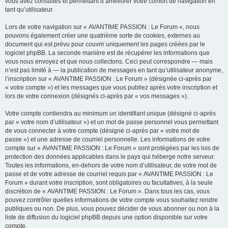
vous avez consultés et permettant d’améliorer votre confort de navigation en
tant qu’utilisateur.
Lors de votre navigation sur « AVANTIME PASSION : Le Forum », nous
pouvons également créer une quatrième sorte de cookies, externes au
document qui est prévu pour couvrir uniquement les pages créées par le
logiciel phpBB. La seconde manière est de récupérer les informations que
vous nous envoyez et que nous collectons. Ceci peut correspondre — mais
n’est pas limité à — la publication de messages en tant qu’utilisateur anonyme,
l’inscription sur « AVANTIME PASSION : Le Forum » (désignée ci-après par
« votre compte ») et les messages que vous publiez après votre inscription et
lors de votre connexion (désignés ci-après par « vos messages »).
Votre compte contiendra au minimum un identifiant unique (désigné ci-après
par « votre nom d’utilisateur ») et un mot de passe personnel vous permettant
de vous connecter à votre compte (désigné ci-après par « votre mot de
passe ») et une adresse de courriel personnelle. Les informations de votre
compte sur « AVANTIME PASSION : Le Forum » sont protégées par les lois de
protection des données applicables dans le pays qui héberge notre serveur.
Toutes les informations, en-dehors de votre nom d’utilisateur, de votre mot de
passe et de votre adresse de courriel requis par « AVANTIME PASSION : Le
Forum » durant votre inscription, sont obligatoires ou facultatives, à la seule
discrétion de « AVANTIME PASSION : Le Forum ». Dans tous les cas, vous
pouvez contrôler quelles informations de votre compte vous souhaitez rendre
publiques ou non. De plus, vous pouvez décider de vous abonner ou non à la
liste de diffusion du logiciel phpBB depuis une option disponible sur votre
compte.