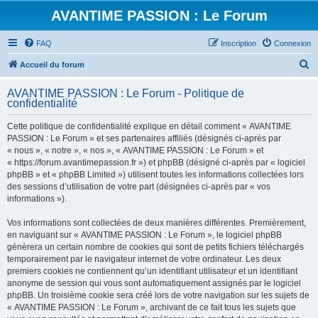
AVANTIME PASSION : Le Forum
FAQ
Inscription
Connexion
R
Accueil du forum
e
AVANTIME PASSION : Le Forum - Politique de
c
confidentialité
h
Cette politique de confidentialité explique en détail comment « AVANTIME
e
PASSION : Le Forum » et ses partenaires affiliés (désignés ci-après par
r
« nous », « notre », « nos », « AVANTIME PASSION : Le Forum » et
« https://forum.avantimepassion.fr ») et phpBB (désigné ci-après par « logiciel
c
phpBB » et « phpBB Limited ») utilisent toutes les informations collectées lors
h
des sessions d’utilisation de votre part (désignées ci-après par « vos
informations »).
e
r
Vos informations sont collectées de deux manières différentes. Premièrement,
en naviguant sur « AVANTIME PASSION : Le Forum », le logiciel phpBB
génèrera un certain nombre de cookies qui sont de petits fichiers téléchargés
temporairement par le navigateur internet de votre ordinateur. Les deux
premiers cookies ne contiennent qu’un identifiant utilisateur et un identifiant
anonyme de session qui vous sont automatiquement assignés par le logiciel
phpBB. Un troisième cookie sera créé lors de votre navigation sur les sujets de
« AVANTIME PASSION : Le Forum », archivant de ce fait tous les sujets que