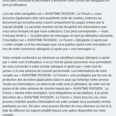
vous avez consultés et permettant d’améliorer votre confort de navigation en
tant qu’utilisateur.
Lors de votre navigation sur « AVANTIME PASSION : Le Forum », nous
pouvons également créer une quatrième sorte de cookies, externes au
document qui est prévu pour couvrir uniquement les pages créées par le
logiciel phpBB. La seconde manière est de récupérer les informations que
vous nous envoyez et que nous collectons. Ceci peut correspondre — mais
n’est pas limité à — la publication de messages en tant qu’utilisateur anonyme,
l’inscription sur « AVANTIME PASSION : Le Forum » (désignée ci-après par
« votre compte ») et les messages que vous publiez après votre inscription et
lors de votre connexion (désignés ci-après par « vos messages »).
Votre compte contiendra au minimum un identifiant unique (désigné ci-après
par « votre nom d’utilisateur ») et un mot de passe personnel vous permettant
de vous connecter à votre compte (désigné ci-après par « votre mot de
passe ») et une adresse de courriel personnelle. Les informations de votre
compte sur « AVANTIME PASSION : Le Forum » sont protégées par les lois de
protection des données applicables dans le pays qui héberge notre serveur.
Toutes les informations, en-dehors de votre nom d’utilisateur, de votre mot de
passe et de votre adresse de courriel requis par « AVANTIME PASSION : Le
Forum » durant votre inscription, sont obligatoires ou facultatives, à la seule
discrétion de « AVANTIME PASSION : Le Forum ». Dans tous les cas, vous
pouvez contrôler quelles informations de votre compte vous souhaitez rendre
publiques ou non. De plus, vous pouvez décider de vous abonner ou non à la
liste de diffusion du logiciel phpBB depuis une option disponible sur votre
compte.