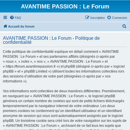
AVANTIME PASSION : Le Forum
FAQ
Inscription
Connexion
R
Accueil du forum
e
AVANTIME PASSION : Le Forum - Politique de
c
confidentialité
h
Cette politique de confidentialité explique en détail comment « AVANTIME
e
PASSION : Le Forum » et ses partenaires affiliés (désignés ci-après par
r
« nous », « notre », « nos », « AVANTIME PASSION : Le Forum » et
« https://forum.avantimepassion.fr ») et phpBB (désigné ci-après par « logiciel
c
phpBB » et « phpBB Limited ») utilisent toutes les informations collectées lors
h
des sessions d’utilisation de votre part (désignées ci-après par « vos
informations »).
e
r
Vos informations sont collectées de deux manières différentes. Premièrement,
en naviguant sur « AVANTIME PASSION : Le Forum », le logiciel phpBB
génèrera un certain nombre de cookies qui sont de petits fichiers téléchargés
temporairement par le navigateur internet de votre ordinateur. Les deux
premiers cookies ne contiennent qu’un identifiant utilisateur et un identifiant
anonyme de session qui vous sont automatiquement assignés par le logiciel
phpBB. Un troisième cookie sera créé lors de votre navigation sur les sujets de
« AVANTIME PASSION : Le Forum », archivant de ce fait tous les sujets que