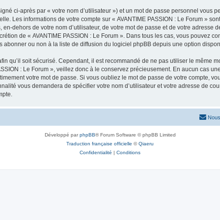
igné ci-après par « votre nom d’utilisateur ») et un mot de passe personnel vous p
nelle. Les informations de votre compte sur « AVANTIME PASSION : Le Forum » sont
s, en-dehors de votre nom d’utilisateur, de votre mot de passe et de votre adress
le discrétion de « AVANTIME PASSION : Le Forum ». Dans tous les cas, vous pouvez co
abonner ou non à la liste de diffusion du logiciel phpBB depuis une option dispon
afin qu’il soit sécurisé. Cependant, il est recommandé de ne pas utiliser le même mot
SSION : Le Forum », veillez donc à le conservez précieusement. En aucun cas un
timement votre mot de passe. Si vous oubliez le mot de passe de votre compte, vous
onnalité vous demandera de spécifier votre nom d’utilisateur et votre adresse de co
mpte.
Nous
Développé par
phpBB
® Forum Software © phpBB Limited
Traduction française officielle
©
Qiaeru
Confidentialité
|
Conditions