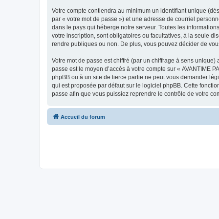
Votre compte contiendra au minimum un identifiant unique (dés
par « votre mot de passe ») et une adresse de courriel person
dans le pays qui héberge notre serveur. Toutes les information
votre inscription, sont obligatoires ou facultatives, à la seu
rendre publiques ou non. De plus, vous pouvez décider de vous 
Votre mot de passe est chiffré (par un chiffrage à sens unique) 
passe est le moyen d’accès à votre compte sur « AVANTIME PA
phpBB ou à un site de tierce partie ne peut vous demander légi
qui est proposée par défaut sur le logiciel phpBB. Cette foncti
passe afin que vous puissiez reprendre le contrôle de votre co
Accueil du forum