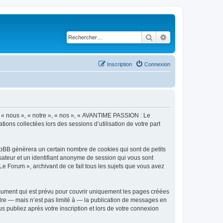
Rechercher
Recherche avancé
Inscription
Connexion
r « nous », « notre », « nos », « AVANTIME PASSION : Le
tions collectées lors des sessions d’utilisation de votre part
pBB génèrera un certain nombre de cookies qui sont de petits
isateur et un identifiant anonyme de session qui vous sont
e Forum », archivant de ce fait tous les sujets que vous avez
ument qui est prévu pour couvrir uniquement les pages créées
dre — mais n’est pas limité à — la publication de messages en
 publiez après votre inscription et lors de votre connexion