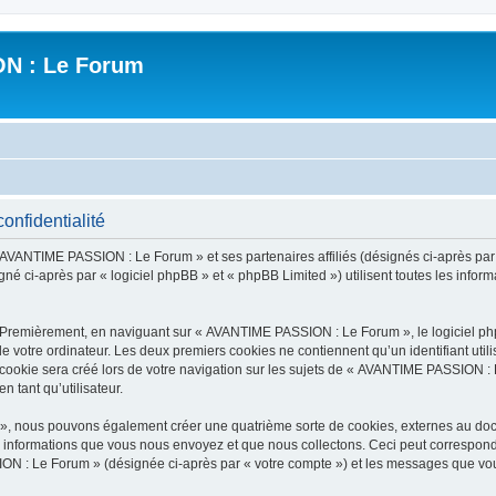
N : Le Forum
nfidentialité
« AVANTIME PASSION : Le Forum » et ses partenaires affiliés (désignés ci-après pa
né ci-après par « logiciel phpBB » et « phpBB Limited ») utilisent toutes les informa
. Premièrement, en naviguant sur « AVANTIME PASSION : Le Forum », le logiciel ph
de votre ordinateur. Les deux premiers cookies ne contiennent qu’un identifiant util
ookie sera créé lors de votre navigation sur les sujets de « AVANTIME PASSION : L
n tant qu’utilisateur.
», nous pouvons également créer une quatrième sorte de cookies, externes au doc
s informations que vous nous envoyez et que nous collectons. Ceci peut correspon
ION : Le Forum » (désignée ci-après par « votre compte ») et les messages que vous