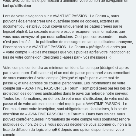
vous avez consultés et permettant d’améliorer votre confort de navigation en
tant qu’utilisateur.
Lors de votre navigation sur « AVANTIME PASSION : Le Forum », nous
pouvons également créer une quatrième sorte de cookies, externes au
document qui est prévu pour couvrir uniquement les pages créées par le
logiciel phpBB. La seconde manière est de récupérer les informations que
vous nous envoyez et que nous collectons. Ceci peut correspondre — mais
n’est pas limité à — la publication de messages en tant qu’utilisateur anonyme,
l’inscription sur « AVANTIME PASSION : Le Forum » (désignée ci-après par
« votre compte ») et les messages que vous publiez après votre inscription et
lors de votre connexion (désignés ci-après par « vos messages »).
Votre compte contiendra au minimum un identifiant unique (désigné ci-après
par « votre nom d’utilisateur ») et un mot de passe personnel vous permettant
de vous connecter à votre compte (désigné ci-après par « votre mot de
passe ») et une adresse de courriel personnelle. Les informations de votre
compte sur « AVANTIME PASSION : Le Forum » sont protégées par les lois de
protection des données applicables dans le pays qui héberge notre serveur.
Toutes les informations, en-dehors de votre nom d’utilisateur, de votre mot de
passe et de votre adresse de courriel requis par « AVANTIME PASSION : Le
Forum » durant votre inscription, sont obligatoires ou facultatives, à la seule
discrétion de « AVANTIME PASSION : Le Forum ». Dans tous les cas, vous
pouvez contrôler quelles informations de votre compte vous souhaitez rendre
publiques ou non. De plus, vous pouvez décider de vous abonner ou non à la
liste de diffusion du logiciel phpBB depuis une option disponible sur votre
compte.