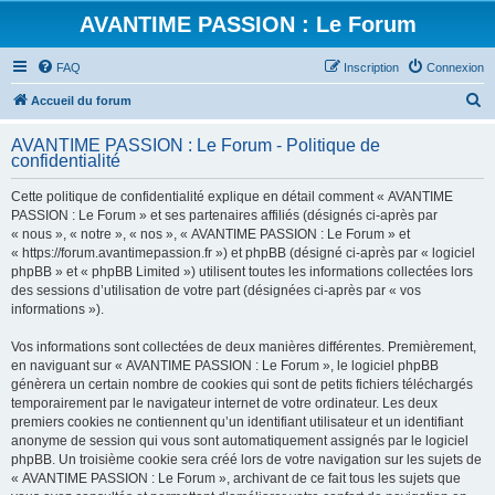
AVANTIME PASSION : Le Forum
FAQ
Inscription
Connexion
R
Accueil du forum
e
AVANTIME PASSION : Le Forum - Politique de
c
confidentialité
h
Cette politique de confidentialité explique en détail comment « AVANTIME
e
PASSION : Le Forum » et ses partenaires affiliés (désignés ci-après par
r
« nous », « notre », « nos », « AVANTIME PASSION : Le Forum » et
« https://forum.avantimepassion.fr ») et phpBB (désigné ci-après par « logiciel
c
phpBB » et « phpBB Limited ») utilisent toutes les informations collectées lors
h
des sessions d’utilisation de votre part (désignées ci-après par « vos
informations »).
e
r
Vos informations sont collectées de deux manières différentes. Premièrement,
en naviguant sur « AVANTIME PASSION : Le Forum », le logiciel phpBB
génèrera un certain nombre de cookies qui sont de petits fichiers téléchargés
temporairement par le navigateur internet de votre ordinateur. Les deux
premiers cookies ne contiennent qu’un identifiant utilisateur et un identifiant
anonyme de session qui vous sont automatiquement assignés par le logiciel
phpBB. Un troisième cookie sera créé lors de votre navigation sur les sujets de
« AVANTIME PASSION : Le Forum », archivant de ce fait tous les sujets que