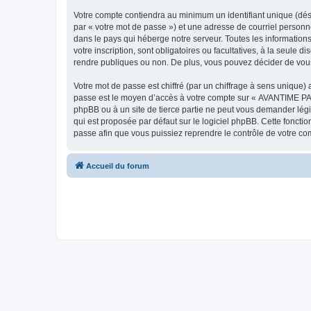
Votre compte contiendra au minimum un identifiant unique (dés
par « votre mot de passe ») et une adresse de courriel person
dans le pays qui héberge notre serveur. Toutes les information
votre inscription, sont obligatoires ou facultatives, à la seu
rendre publiques ou non. De plus, vous pouvez décider de vous 
Votre mot de passe est chiffré (par un chiffrage à sens unique) 
passe est le moyen d’accès à votre compte sur « AVANTIME PA
phpBB ou à un site de tierce partie ne peut vous demander légi
qui est proposée par défaut sur le logiciel phpBB. Cette foncti
passe afin que vous puissiez reprendre le contrôle de votre co
Accueil du forum