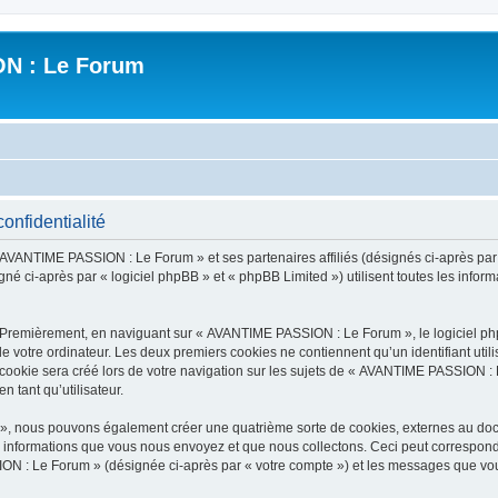
N : Le Forum
nfidentialité
« AVANTIME PASSION : Le Forum » et ses partenaires affiliés (désignés ci-après pa
né ci-après par « logiciel phpBB » et « phpBB Limited ») utilisent toutes les informa
. Premièrement, en naviguant sur « AVANTIME PASSION : Le Forum », le logiciel ph
de votre ordinateur. Les deux premiers cookies ne contiennent qu’un identifiant util
ookie sera créé lors de votre navigation sur les sujets de « AVANTIME PASSION : L
n tant qu’utilisateur.
», nous pouvons également créer une quatrième sorte de cookies, externes au doc
s informations que vous nous envoyez et que nous collectons. Ceci peut correspon
ION : Le Forum » (désignée ci-après par « votre compte ») et les messages que vous