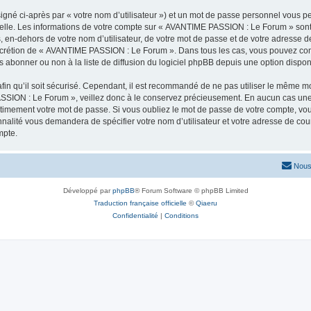
igné ci-après par « votre nom d’utilisateur ») et un mot de passe personnel vous p
nelle. Les informations de votre compte sur « AVANTIME PASSION : Le Forum » sont
s, en-dehors de votre nom d’utilisateur, de votre mot de passe et de votre adress
le discrétion de « AVANTIME PASSION : Le Forum ». Dans tous les cas, vous pouvez co
abonner ou non à la liste de diffusion du logiciel phpBB depuis une option dispon
afin qu’il soit sécurisé. Cependant, il est recommandé de ne pas utiliser le même mot
SSION : Le Forum », veillez donc à le conservez précieusement. En aucun cas un
timement votre mot de passe. Si vous oubliez le mot de passe de votre compte, vous
onnalité vous demandera de spécifier votre nom d’utilisateur et votre adresse de co
mpte.
Nous
Développé par
phpBB
® Forum Software © phpBB Limited
Traduction française officielle
©
Qiaeru
Confidentialité
|
Conditions