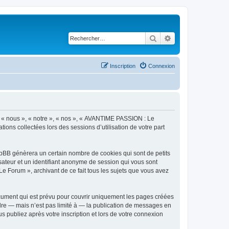
Rechercher
Recherche avancé
Inscription
Connexion
r « nous », « notre », « nos », « AVANTIME PASSION : Le
tions collectées lors des sessions d’utilisation de votre part
pBB génèrera un certain nombre de cookies qui sont de petits
isateur et un identifiant anonyme de session qui vous sont
e Forum », archivant de ce fait tous les sujets que vous avez
ument qui est prévu pour couvrir uniquement les pages créées
dre — mais n’est pas limité à — la publication de messages en
 publiez après votre inscription et lors de votre connexion