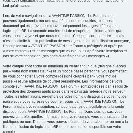
vous avez consultés et permettant d’améliorer votre confort de navigation en
tant qu’utilisateur.
Lors de votre navigation sur « AVANTIME PASSION : Le Forum », nous
pouvons également créer une quatrième sorte de cookies, externes au
document qui est prévu pour couvrir uniquement les pages créées par le
logiciel phpBB. La seconde manière est de récupérer les informations que
vous nous envoyez et que nous collectons. Ceci peut correspondre — mais
n’est pas limité à — la publication de messages en tant qu’utilisateur anonyme,
l’inscription sur « AVANTIME PASSION : Le Forum » (désignée ci-après par
« votre compte ») et les messages que vous publiez après votre inscription et
lors de votre connexion (désignés ci-après par « vos messages »).
Votre compte contiendra au minimum un identifiant unique (désigné ci-après
par « votre nom d’utilisateur ») et un mot de passe personnel vous permettant
de vous connecter à votre compte (désigné ci-après par « votre mot de
passe ») et une adresse de courriel personnelle. Les informations de votre
compte sur « AVANTIME PASSION : Le Forum » sont protégées par les lois de
protection des données applicables dans le pays qui héberge notre serveur.
Toutes les informations, en-dehors de votre nom d’utilisateur, de votre mot de
passe et de votre adresse de courriel requis par « AVANTIME PASSION : Le
Forum » durant votre inscription, sont obligatoires ou facultatives, à la seule
discrétion de « AVANTIME PASSION : Le Forum ». Dans tous les cas, vous
pouvez contrôler quelles informations de votre compte vous souhaitez rendre
publiques ou non. De plus, vous pouvez décider de vous abonner ou non à la
liste de diffusion du logiciel phpBB depuis une option disponible sur votre
compte.