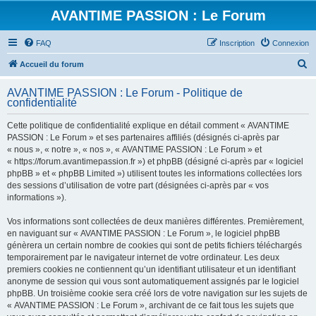
AVANTIME PASSION : Le Forum
FAQ
Inscription
Connexion
R
Accueil du forum
e
AVANTIME PASSION : Le Forum - Politique de
c
confidentialité
h
Cette politique de confidentialité explique en détail comment « AVANTIME
e
PASSION : Le Forum » et ses partenaires affiliés (désignés ci-après par
r
« nous », « notre », « nos », « AVANTIME PASSION : Le Forum » et
« https://forum.avantimepassion.fr ») et phpBB (désigné ci-après par « logiciel
c
phpBB » et « phpBB Limited ») utilisent toutes les informations collectées lors
h
des sessions d’utilisation de votre part (désignées ci-après par « vos
informations »).
e
r
Vos informations sont collectées de deux manières différentes. Premièrement,
en naviguant sur « AVANTIME PASSION : Le Forum », le logiciel phpBB
génèrera un certain nombre de cookies qui sont de petits fichiers téléchargés
temporairement par le navigateur internet de votre ordinateur. Les deux
premiers cookies ne contiennent qu’un identifiant utilisateur et un identifiant
anonyme de session qui vous sont automatiquement assignés par le logiciel
phpBB. Un troisième cookie sera créé lors de votre navigation sur les sujets de
« AVANTIME PASSION : Le Forum », archivant de ce fait tous les sujets que