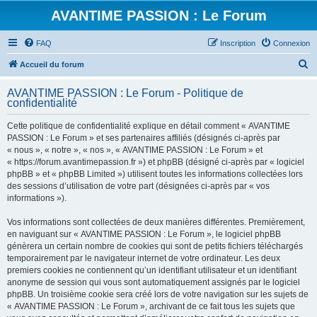
AVANTIME PASSION : Le Forum
FAQ
Inscription
Connexion
R
Accueil du forum
e
AVANTIME PASSION : Le Forum - Politique de
c
confidentialité
h
Cette politique de confidentialité explique en détail comment « AVANTIME
e
PASSION : Le Forum » et ses partenaires affiliés (désignés ci-après par
r
« nous », « notre », « nos », « AVANTIME PASSION : Le Forum » et
« https://forum.avantimepassion.fr ») et phpBB (désigné ci-après par « logiciel
c
phpBB » et « phpBB Limited ») utilisent toutes les informations collectées lors
h
des sessions d’utilisation de votre part (désignées ci-après par « vos
informations »).
e
r
Vos informations sont collectées de deux manières différentes. Premièrement,
en naviguant sur « AVANTIME PASSION : Le Forum », le logiciel phpBB
génèrera un certain nombre de cookies qui sont de petits fichiers téléchargés
temporairement par le navigateur internet de votre ordinateur. Les deux
premiers cookies ne contiennent qu’un identifiant utilisateur et un identifiant
anonyme de session qui vous sont automatiquement assignés par le logiciel
phpBB. Un troisième cookie sera créé lors de votre navigation sur les sujets de
« AVANTIME PASSION : Le Forum », archivant de ce fait tous les sujets que