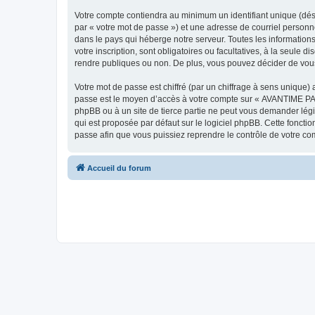
Votre compte contiendra au minimum un identifiant unique (dés
par « votre mot de passe ») et une adresse de courriel person
dans le pays qui héberge notre serveur. Toutes les information
votre inscription, sont obligatoires ou facultatives, à la seu
rendre publiques ou non. De plus, vous pouvez décider de vous 
Votre mot de passe est chiffré (par un chiffrage à sens unique) 
passe est le moyen d’accès à votre compte sur « AVANTIME PA
phpBB ou à un site de tierce partie ne peut vous demander légi
qui est proposée par défaut sur le logiciel phpBB. Cette foncti
passe afin que vous puissiez reprendre le contrôle de votre co
Accueil du forum