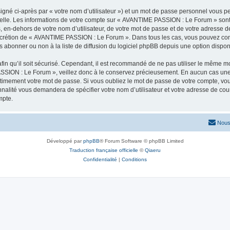
igné ci-après par « votre nom d’utilisateur ») et un mot de passe personnel vous p
nelle. Les informations de votre compte sur « AVANTIME PASSION : Le Forum » sont
s, en-dehors de votre nom d’utilisateur, de votre mot de passe et de votre adress
le discrétion de « AVANTIME PASSION : Le Forum ». Dans tous les cas, vous pouvez co
abonner ou non à la liste de diffusion du logiciel phpBB depuis une option dispon
afin qu’il soit sécurisé. Cependant, il est recommandé de ne pas utiliser le même mot
SSION : Le Forum », veillez donc à le conservez précieusement. En aucun cas un
timement votre mot de passe. Si vous oubliez le mot de passe de votre compte, vous
onnalité vous demandera de spécifier votre nom d’utilisateur et votre adresse de co
mpte.
Nous
Développé par
phpBB
® Forum Software © phpBB Limited
Traduction française officielle
©
Qiaeru
Confidentialité
|
Conditions