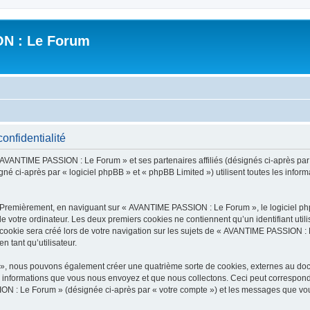
N : Le Forum
nfidentialité
« AVANTIME PASSION : Le Forum » et ses partenaires affiliés (désignés ci-après pa
né ci-après par « logiciel phpBB » et « phpBB Limited ») utilisent toutes les informa
. Premièrement, en naviguant sur « AVANTIME PASSION : Le Forum », le logiciel ph
de votre ordinateur. Les deux premiers cookies ne contiennent qu’un identifiant util
ookie sera créé lors de votre navigation sur les sujets de « AVANTIME PASSION : L
n tant qu’utilisateur.
», nous pouvons également créer une quatrième sorte de cookies, externes au doc
s informations que vous nous envoyez et que nous collectons. Ceci peut correspon
ION : Le Forum » (désignée ci-après par « votre compte ») et les messages que vous