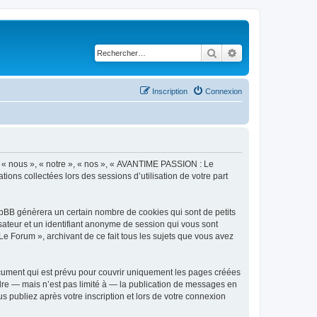
Rechercher
Recherche avancé
Inscription
Connexion
r « nous », « notre », « nos », « AVANTIME PASSION : Le
tions collectées lors des sessions d’utilisation de votre part
pBB génèrera un certain nombre de cookies qui sont de petits
isateur et un identifiant anonyme de session qui vous sont
e Forum », archivant de ce fait tous les sujets que vous avez
ument qui est prévu pour couvrir uniquement les pages créées
dre — mais n’est pas limité à — la publication de messages en
 publiez après votre inscription et lors de votre connexion