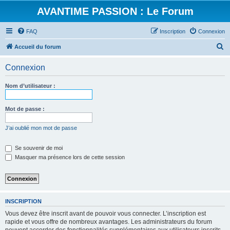
AVANTIME PASSION : Le Forum
FAQ
Inscription
Connexion
R
Accueil du forum
e
Connexion
c
h
Nom d’utilisateur :
e
r
Mot de passe :
c
J’ai oublié mon mot de passe
h
e
Se souvenir de moi
Masquer ma présence lors de cette session
r
INSCRIPTION
Vous devez être inscrit avant de pouvoir vous connecter. L’inscription est
rapide et vous offre de nombreux avantages. Les administrateurs du forum
peuvent accorder des fonctionnalités supplémentaires aux utilisateurs inscrits.