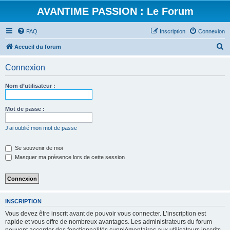
AVANTIME PASSION : Le Forum
FAQ
Inscription
Connexion
R
Accueil du forum
e
Connexion
c
h
Nom d’utilisateur :
e
r
Mot de passe :
c
J’ai oublié mon mot de passe
h
e
Se souvenir de moi
Masquer ma présence lors de cette session
r
INSCRIPTION
Vous devez être inscrit avant de pouvoir vous connecter. L’inscription est
rapide et vous offre de nombreux avantages. Les administrateurs du forum
peuvent accorder des fonctionnalités supplémentaires aux utilisateurs inscrits.