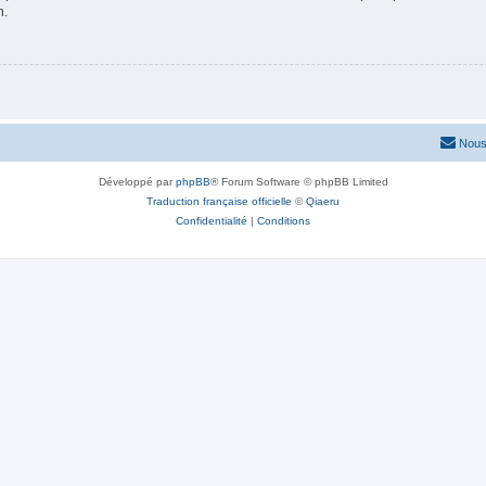
n.
Nous
Développé par
phpBB
® Forum Software © phpBB Limited
Traduction française officielle
©
Qiaeru
Confidentialité
|
Conditions