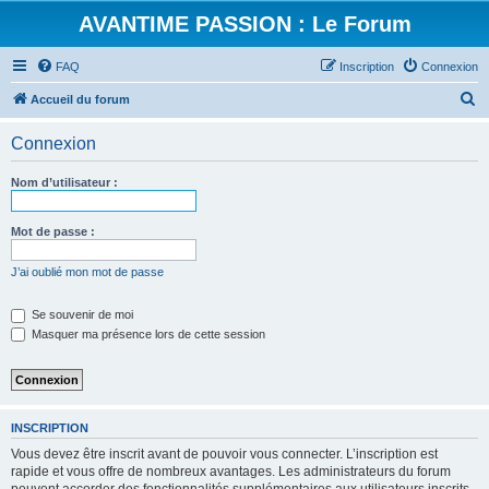
AVANTIME PASSION : Le Forum
FAQ
Inscription
Connexion
R
Accueil du forum
e
Connexion
c
h
Nom d’utilisateur :
e
r
Mot de passe :
c
J’ai oublié mon mot de passe
h
e
Se souvenir de moi
Masquer ma présence lors de cette session
r
INSCRIPTION
Vous devez être inscrit avant de pouvoir vous connecter. L’inscription est
rapide et vous offre de nombreux avantages. Les administrateurs du forum
peuvent accorder des fonctionnalités supplémentaires aux utilisateurs inscrits.