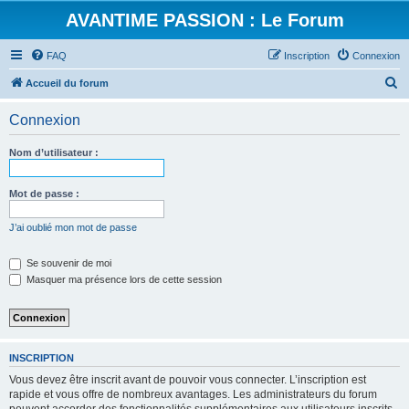
AVANTIME PASSION : Le Forum
FAQ
Inscription
Connexion
R
Accueil du forum
e
Connexion
c
h
Nom d’utilisateur :
e
r
Mot de passe :
c
J’ai oublié mon mot de passe
h
e
Se souvenir de moi
Masquer ma présence lors de cette session
r
INSCRIPTION
Vous devez être inscrit avant de pouvoir vous connecter. L’inscription est
rapide et vous offre de nombreux avantages. Les administrateurs du forum
peuvent accorder des fonctionnalités supplémentaires aux utilisateurs inscrits.