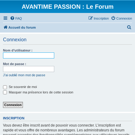
AVANTIME PASSION : Le Forum
FAQ
Inscription
Connexion
R
Accueil du forum
e
Connexion
c
h
Nom d’utilisateur :
e
r
Mot de passe :
c
J’ai oublié mon mot de passe
h
e
Se souvenir de moi
Masquer ma présence lors de cette session
r
INSCRIPTION
Vous devez être inscrit avant de pouvoir vous connecter. L’inscription est
rapide et vous offre de nombreux avantages. Les administrateurs du forum
peuvent accorder des fonctionnalités supplémentaires aux utilisateurs inscrits.