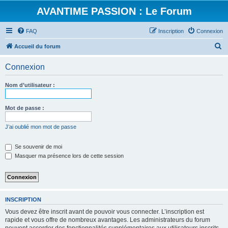
AVANTIME PASSION : Le Forum
FAQ
Inscription
Connexion
R
Accueil du forum
e
Connexion
c
h
Nom d’utilisateur :
e
r
Mot de passe :
c
J’ai oublié mon mot de passe
h
e
Se souvenir de moi
Masquer ma présence lors de cette session
r
INSCRIPTION
Vous devez être inscrit avant de pouvoir vous connecter. L’inscription est
rapide et vous offre de nombreux avantages. Les administrateurs du forum
peuvent accorder des fonctionnalités supplémentaires aux utilisateurs inscrits.