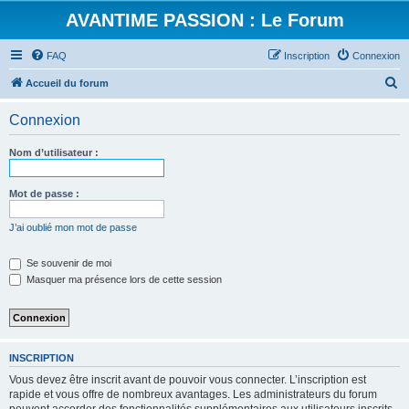
AVANTIME PASSION : Le Forum
FAQ
Inscription
Connexion
R
Accueil du forum
e
Connexion
c
h
Nom d’utilisateur :
e
r
Mot de passe :
c
J’ai oublié mon mot de passe
h
e
Se souvenir de moi
Masquer ma présence lors de cette session
r
INSCRIPTION
Vous devez être inscrit avant de pouvoir vous connecter. L’inscription est
rapide et vous offre de nombreux avantages. Les administrateurs du forum
peuvent accorder des fonctionnalités supplémentaires aux utilisateurs inscrits.