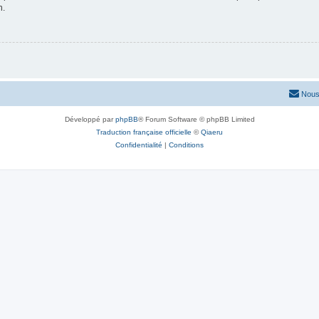
n.
Nous
Développé par
phpBB
® Forum Software © phpBB Limited
Traduction française officielle
©
Qiaeru
Confidentialité
|
Conditions