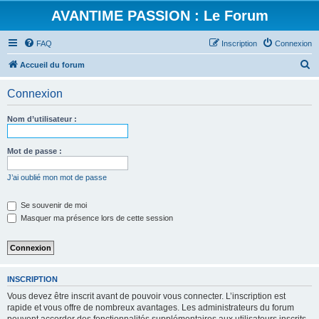
AVANTIME PASSION : Le Forum
FAQ
Inscription
Connexion
R
Accueil du forum
e
Connexion
c
h
Nom d’utilisateur :
e
r
Mot de passe :
c
J’ai oublié mon mot de passe
h
e
Se souvenir de moi
Masquer ma présence lors de cette session
r
INSCRIPTION
Vous devez être inscrit avant de pouvoir vous connecter. L’inscription est
rapide et vous offre de nombreux avantages. Les administrateurs du forum
peuvent accorder des fonctionnalités supplémentaires aux utilisateurs inscrits.