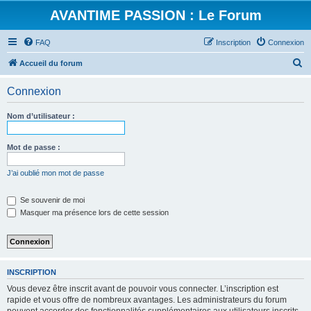
AVANTIME PASSION : Le Forum
FAQ
Inscription
Connexion
R
Accueil du forum
e
Connexion
c
h
Nom d’utilisateur :
e
r
Mot de passe :
c
J’ai oublié mon mot de passe
h
e
Se souvenir de moi
Masquer ma présence lors de cette session
r
INSCRIPTION
Vous devez être inscrit avant de pouvoir vous connecter. L’inscription est
rapide et vous offre de nombreux avantages. Les administrateurs du forum
peuvent accorder des fonctionnalités supplémentaires aux utilisateurs inscrits.