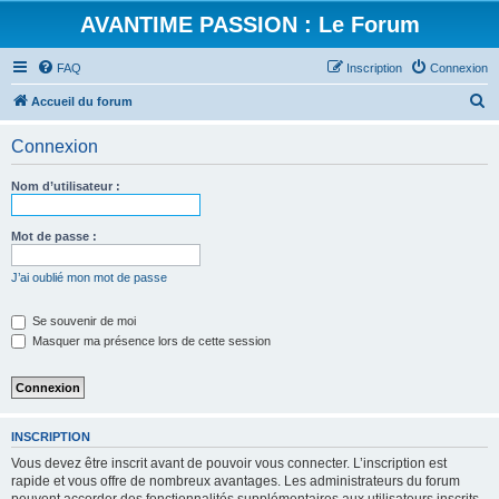
AVANTIME PASSION : Le Forum
FAQ
Inscription
Connexion
R
Accueil du forum
e
Connexion
c
h
Nom d’utilisateur :
e
r
Mot de passe :
c
J’ai oublié mon mot de passe
h
e
Se souvenir de moi
Masquer ma présence lors de cette session
r
INSCRIPTION
Vous devez être inscrit avant de pouvoir vous connecter. L’inscription est
rapide et vous offre de nombreux avantages. Les administrateurs du forum
peuvent accorder des fonctionnalités supplémentaires aux utilisateurs inscrits.