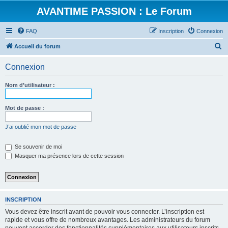
AVANTIME PASSION : Le Forum
FAQ
Inscription
Connexion
R
Accueil du forum
e
Connexion
c
h
Nom d’utilisateur :
e
r
Mot de passe :
c
J’ai oublié mon mot de passe
h
e
Se souvenir de moi
Masquer ma présence lors de cette session
r
INSCRIPTION
Vous devez être inscrit avant de pouvoir vous connecter. L’inscription est
rapide et vous offre de nombreux avantages. Les administrateurs du forum
peuvent accorder des fonctionnalités supplémentaires aux utilisateurs inscrits.