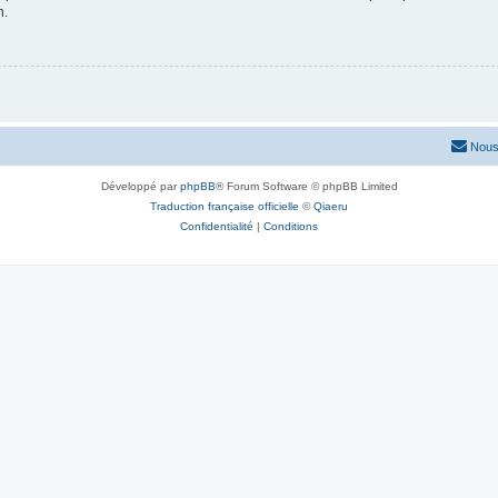
n.
Nous
Développé par
phpBB
® Forum Software © phpBB Limited
Traduction française officielle
©
Qiaeru
Confidentialité
|
Conditions