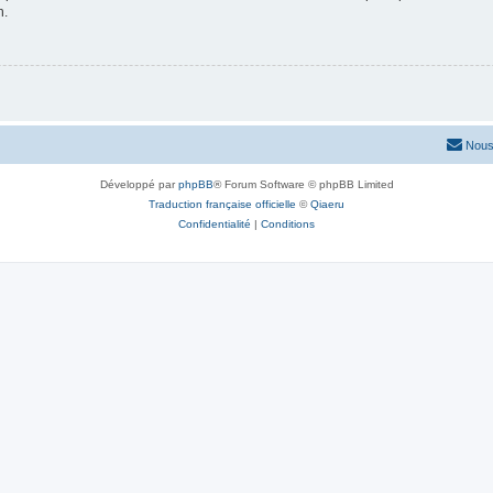
n.
Nous
Développé par
phpBB
® Forum Software © phpBB Limited
Traduction française officielle
©
Qiaeru
Confidentialité
|
Conditions