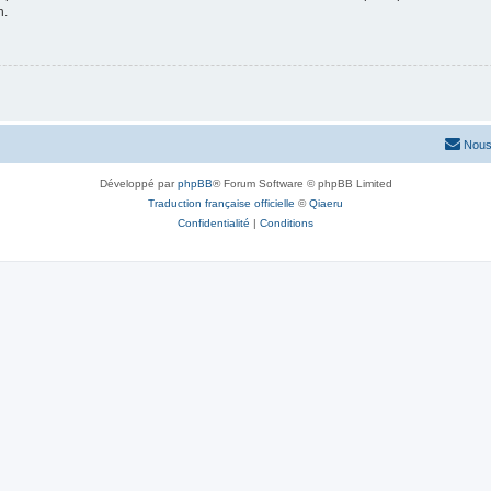
n.
Nous
Développé par
phpBB
® Forum Software © phpBB Limited
Traduction française officielle
©
Qiaeru
Confidentialité
|
Conditions