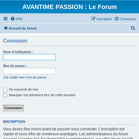
AVANTIME PASSION : Le Forum
FAQ
Inscription
Connexion
R
Accueil du forum
e
Connexion
c
h
Nom d’utilisateur :
e
r
Mot de passe :
c
J’ai oublié mon mot de passe
h
e
Se souvenir de moi
Masquer ma présence lors de cette session
r
INSCRIPTION
Vous devez être inscrit avant de pouvoir vous connecter. L’inscription est
rapide et vous offre de nombreux avantages. Les administrateurs du forum
peuvent accorder des fonctionnalités supplémentaires aux utilisateurs inscrits.