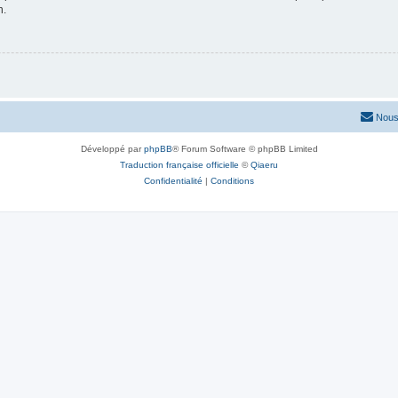
n.
Nous
Développé par
phpBB
® Forum Software © phpBB Limited
Traduction française officielle
©
Qiaeru
Confidentialité
|
Conditions