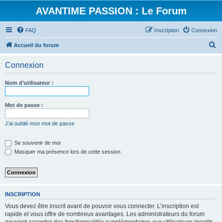
AVANTIME PASSION : Le Forum
FAQ
Inscription
Connexion
R
Accueil du forum
e
Connexion
c
h
Nom d’utilisateur :
e
r
Mot de passe :
c
J’ai oublié mon mot de passe
h
e
Se souvenir de moi
Masquer ma présence lors de cette session
r
INSCRIPTION
Vous devez être inscrit avant de pouvoir vous connecter. L’inscription est
rapide et vous offre de nombreux avantages. Les administrateurs du forum
peuvent accorder des fonctionnalités supplémentaires aux utilisateurs inscrits.