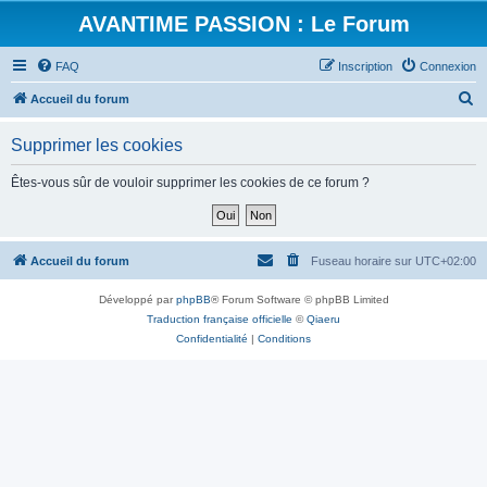
AVANTIME PASSION : Le Forum
FAQ
Inscription
Connexion
R
Accueil du forum
e
Supprimer les cookies
c
h
Êtes-vous sûr de vouloir supprimer les cookies de ce forum ?
e
r
c
Accueil du forum
Fuseau horaire sur
UTC+02:00
h
Développé par
phpBB
® Forum Software © phpBB Limited
e
Traduction française officielle
©
Qiaeru
r
Confidentialité
|
Conditions