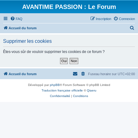
AVANTIME PASSION : Le Forum
FAQ
Inscription
Connexion
R
Accueil du forum
e
Supprimer les cookies
c
h
Êtes-vous sûr de vouloir supprimer les cookies de ce forum ?
e
r
c
Accueil du forum
Fuseau horaire sur
UTC+02:00
h
Développé par
phpBB
® Forum Software © phpBB Limited
e
Traduction française officielle
©
Qiaeru
r
Confidentialité
|
Conditions