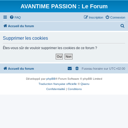
AVANTIME PASSION : Le Forum
FAQ
Inscription
Connexion
R
Accueil du forum
e
Supprimer les cookies
c
h
Êtes-vous sûr de vouloir supprimer les cookies de ce forum ?
e
r
c
Accueil du forum
Fuseau horaire sur
UTC+02:00
h
Développé par
phpBB
® Forum Software © phpBB Limited
e
Traduction française officielle
©
Qiaeru
r
Confidentialité
|
Conditions