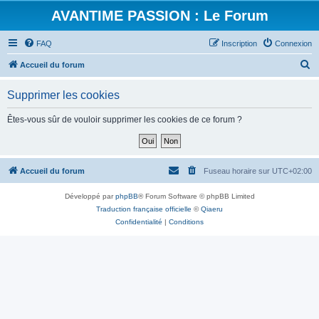
AVANTIME PASSION : Le Forum
FAQ
Inscription
Connexion
R
Accueil du forum
e
Supprimer les cookies
c
h
Êtes-vous sûr de vouloir supprimer les cookies de ce forum ?
e
r
c
Accueil du forum
Fuseau horaire sur
UTC+02:00
h
Développé par
phpBB
® Forum Software © phpBB Limited
e
Traduction française officielle
©
Qiaeru
r
Confidentialité
|
Conditions