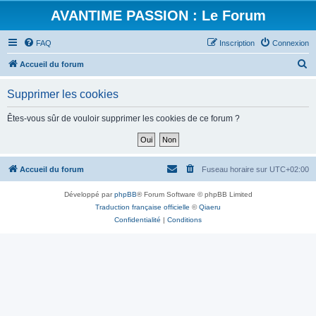
AVANTIME PASSION : Le Forum
FAQ
Inscription
Connexion
R
Accueil du forum
e
Supprimer les cookies
c
h
Êtes-vous sûr de vouloir supprimer les cookies de ce forum ?
e
r
c
Accueil du forum
Fuseau horaire sur
UTC+02:00
h
Développé par
phpBB
® Forum Software © phpBB Limited
e
Traduction française officielle
©
Qiaeru
r
Confidentialité
|
Conditions